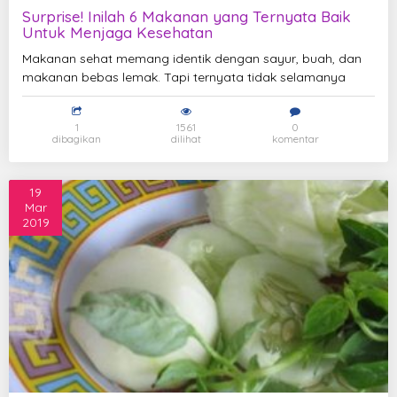
Surprise! Inilah 6 Makanan yang Ternyata Baik
Untuk Menjaga Kesehatan
Makanan sehat memang identik dengan sayur, buah, dan
makanan bebas lemak. Tapi ternyata tidak selamanya
1
1561
0
dibagikan
dilihat
komentar
19
Mar
2019