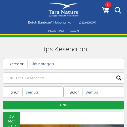
0
Butuh Bantuan? Hubungi kami
(022) 6000077
REGISTRASI
LOGIN
Tips Kesehatan
Kategori
Tahun
Bulan
Cari
30
Mar
2019