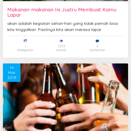
Makanan-makanan Ini Justru Membuat Kamu
Lapar
akan adalah kegiatan sehari-hari yang tidak pernah bisa
kita tinggalkan. Pastinya kita akan merasa lapar
1
1333
0
dibagikan
dilihat
komentar
14
Mar
2019