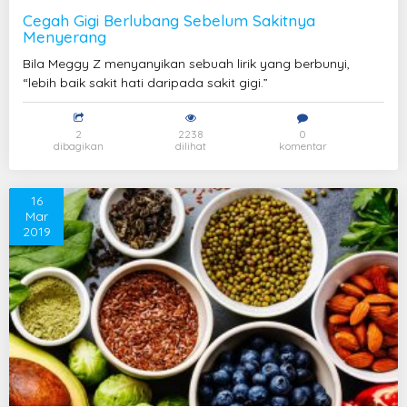
Cegah Gigi Berlubang Sebelum Sakitnya
Menyerang
Bila Meggy Z menyanyikan sebuah lirik yang berbunyi,
“lebih baik sakit hati daripada sakit gigi.”
2
2238
0
dibagikan
dilihat
komentar
16
Mar
2019