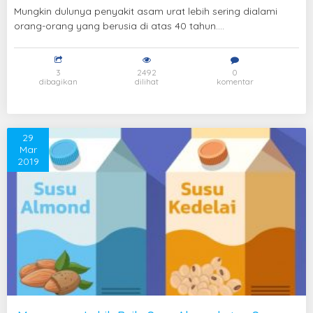
Mungkin dulunya penyakit asam urat lebih sering dialami
orang-orang yang berusia di atas 40 tahun....
3
2492
0
dibagikan
dilihat
komentar
29
Mar
2019