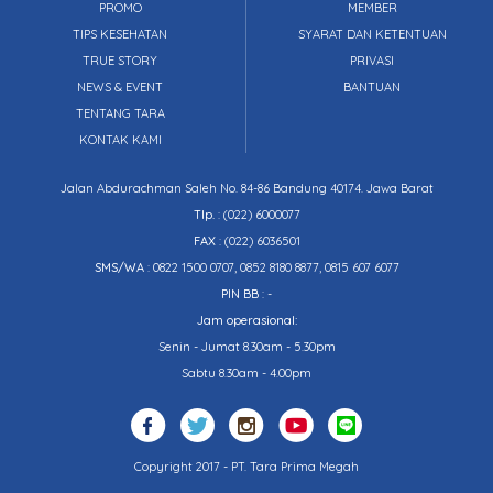
PROMO
MEMBER
TIPS KESEHATAN
SYARAT DAN KETENTUAN
TRUE STORY
PRIVASI
NEWS & EVENT
BANTUAN
TENTANG TARA
KONTAK KAMI
Jalan Abdurachman Saleh No. 84-86 Bandung 40174. Jawa Barat
Tlp.
:
(022) 6000077
FAX
: (022) 6036501
SMS/WA
: 0822 1500 0707, 0852 8180 8877, 0815 607 6077
PIN BB
: -
Jam operasional:
Senin - Jumat 8.30am - 5.30pm
Sabtu 8.30am - 4.00pm
Copyright 2017 - PT. Tara Prima Megah