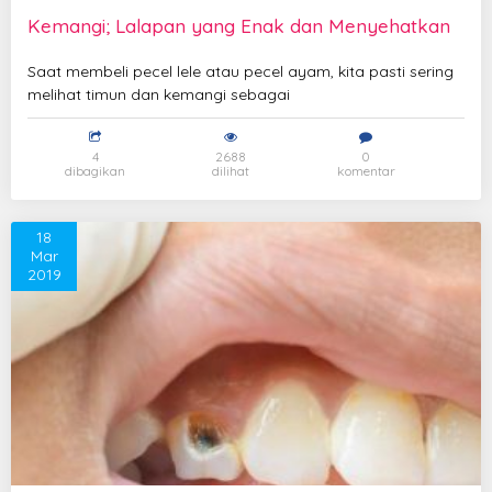
Kemangi; Lalapan yang Enak dan Menyehatkan
Saat membeli pecel lele atau pecel ayam, kita pasti sering
melihat timun dan kemangi sebagai
4
2688
0
dibagikan
dilihat
komentar
18
Mar
2019