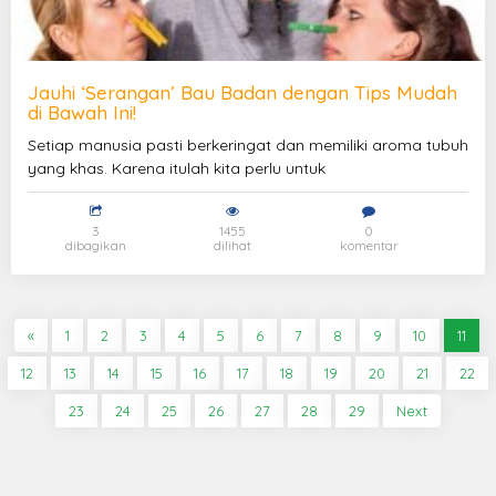
Jauhi ‘Serangan’ Bau Badan dengan Tips Mudah
di Bawah Ini!
Setiap manusia pasti berkeringat dan memiliki aroma tubuh
yang khas. Karena itulah kita perlu untuk
3
1455
0
dibagikan
dilihat
komentar
«
1
2
3
4
5
6
7
8
9
10
11
12
13
14
15
16
17
18
19
20
21
22
23
24
25
26
27
28
29
Next