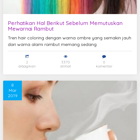
Perhatikan Hal Berikut Sebelum Memutuskan
Mewarnai Rambut
Tren hair coloring dengan warna ombre yang semakin jauh
dari warna alami rambut memang sedang
2
3370
0
dibagikan
dilihat
komentar
8
Mar
2019