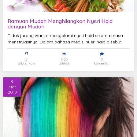
Ramuan Mudah Menghilangkan Nyeri Haid
dengan Mudah
Tidak jarang wanita mengalami nyeri haid selama masa
menstruasinya. Dalam bahasa medis, nyeri haid disebut
2
1425
0
dibagikan
dilihat
komentar
9
Mar
2019