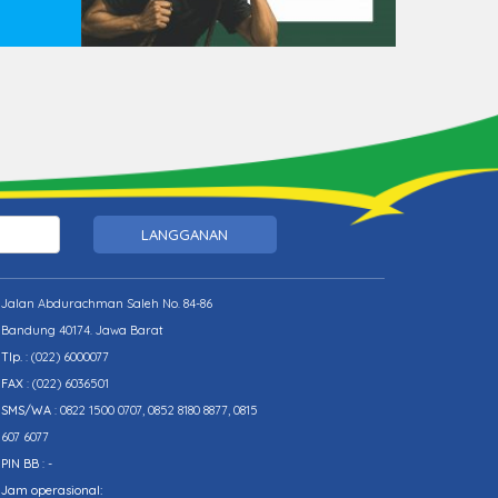
LANGGANAN
Jalan Abdurachman Saleh No. 84-86
Bandung 40174. Jawa Barat
Tlp.
:
(022) 6000077
FAX
: (022) 6036501
SMS/WA
: 0822 1500 0707, 0852 8180 8877, 0815
607 6077
PIN BB
: -
Jam operasional: