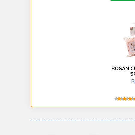
ROSAN C
S
R