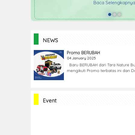
nya
lab
B
NEWS
Promo BERUBAH
04 January 2025
Baru BERUBAH dari Tara Nature Bur
mengikuti Promo terbatas ini dan Da
Event