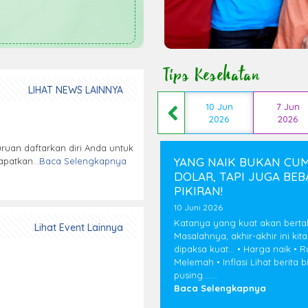
oratorium, ternyata...
aca Selengkapnya
Tips Kesehatan
LIHAT NEWS LAINNYA
10 Jun
7 Jun
2026
2026
uan daftarkan diri Anda untuk
YANG NAIK BUKAN CU
patkan...
Baca Selengkapnya
DOLAR, TAPI JUGA BE
PIKIRAN!
10 Juni 2026
Katanya yang kuat akan bertah
Lihat Event Lainnya
Masalahnya, akhir-akhir ini kit
dipaksa kuat... • Harga naik • 
Melemah • Inflasi Lihat berita b
pusing.......
Baca Selengkapnya