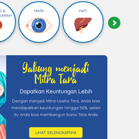
G &
MATA
HATI
DARAH
Gabung menjadi
Mitra Tara
Dapatkan Keuntungan Lebih
Dengan menjadi Mitra-Usaha Tara, Anda bisa
mendapatkan keuntungan hingga 50%, selain
itu Anda bisa membangun bisnis Tara Anda
LIHAT SELENGKAPNYA