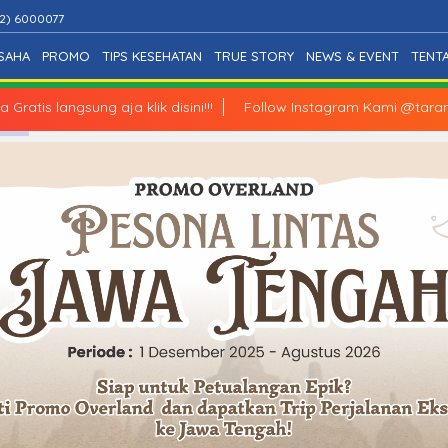
2) 6000077
SAHA
PROMO
TIPS KESEHATAN
TRUE STORY
NEWS & EVENT
TENT
is langsung aja klik disini!!!
Follow Instagram Kami @taranatu