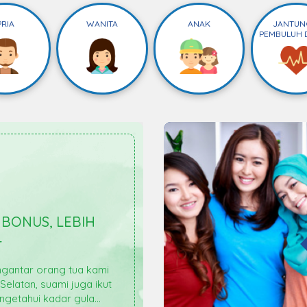
PRIA
WANITA
ANAK
JANTUN
PEMBULUH 
SIEN SAYA TURUN DARI 550
MENJADI 110 MG/DL
Pasien saya, wanita 55 tahun, sudah 2 tahun
ng mengeluh seluruh badannya sakit dan
engung. Setelah melakukan pemeriksaan