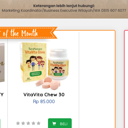
 of the Month
Y SOAP ISI
VitaVita Chew 30
Rp
85.000
BELI