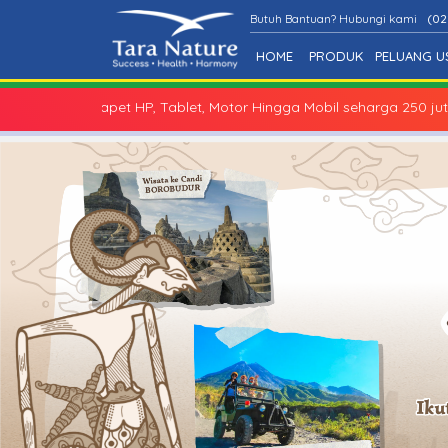
Butuh Bantuan? Hubungi kami
(02
HOME
PRODUK
PELUANG U
Bisa dapet HP, Tablet, Motor Hingga Mobil seharga 250 juta Grat