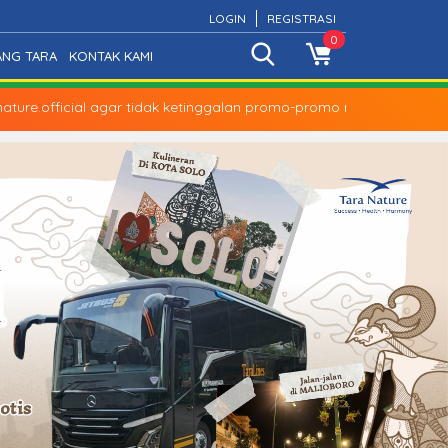
LOGIN
REGISTRASI
0
ANG TARA
KONTAK KAMI
re.official agar tidak ketinggalan promo-promo menarik dari kami!