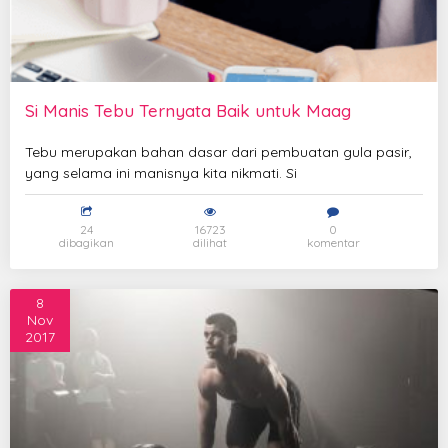
Si Manis Tebu Ternyata Baik untuk Maag
Tebu merupakan bahan dasar dari pembuatan gula pasir,
yang selama ini manisnya kita nikmati. Si
24
16723
0
dibagikan
dilihat
komentar
8
Nov
2017