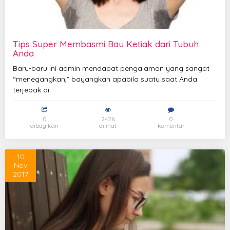
Tips Super Membasmi Bau Ketiak dari Tubuh
Anda
Baru-baru ini admin mendapat pengalaman yang sangat
“menegangkan,” bayangkan apabila suatu saat Anda
terjebak di
0
2426
0
dibagikan
dilihat
komentar
10
Nov
2017