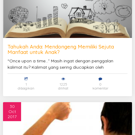
Tahukah Anda: Mendongeng Memiliki Sejuta
Manfaat untuk Anak?
“Once upon a time...” Masih ingat dengan penggalan
kalimat itu? Kalimat yang sering diucapkan oleh
1
1225
0
dibagikan
dilihat
komentar
30
Oct
2017