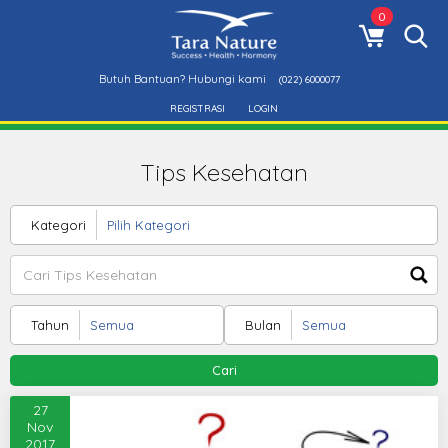
0
Butuh Bantuan? Hubungi kami
(022) 6000077
REGISTRASI
LOGIN
Tips Kesehatan
Kategori
Tahun
Bulan
Cari
27
Nov
2017