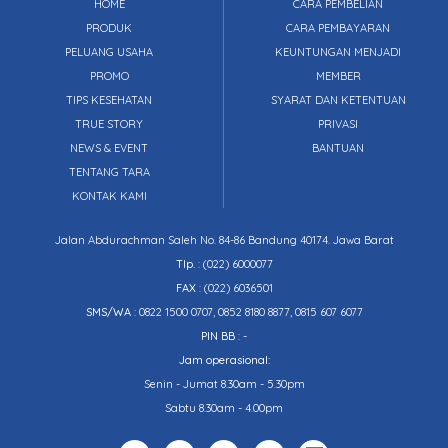
HOME
CARA PEMBELIAN
PRODUK
CARA PEMBAYARAN
PELUANG USAHA
KEUNTUNGAN MENJADI
PROMO
MEMBER
TIPS KESEHATAN
SYARAT DAN KETENTUAN
TRUE STORY
PRIVASI
NEWS & EVENT
BANTUAN
TENTANG TARA
KONTAK KAMI
Jalan Abdurachman Saleh No. 84-86 Bandung 40174. Jawa Barat
Tlp.
:
(022) 6000077
FAX
: (022) 6036501
SMS/WA
: 0822 1500 0707, 0852 8180 8877, 0815 607 6077
PIN BB
: -
Jam operasional:
Senin - Jumat 8.30am - 5.30pm
Sabtu 8.30am - 4.00pm