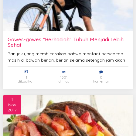
Gowes-gowes “Berhadiah” Tubuh Menjadi Lebih
Sehat
Banyak yang membicarakan bahwa manfaat bersepeda
masih di bawah berlari; berlari selama setengah jam akan
1
1501
0
dibagikan
dilihat
komentar
1
Nov
2017