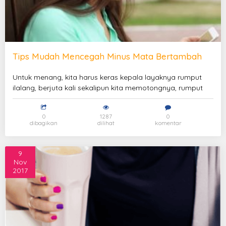
Tips Mudah Mencegah Minus Mata Bertambah
Untuk menang, kita harus keras kepala layaknya rumput
ilalang, berjuta kali sekalipun kita memotongnya, rumput
0
1287
0
dibagikan
dilihat
komentar
9
Nov
2017