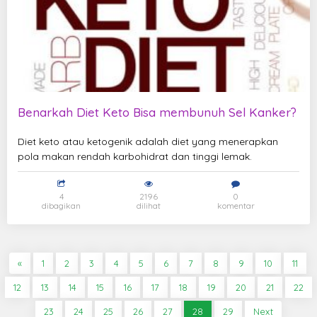
Benarkah Diet Keto Bisa membunuh Sel Kanker?
Diet keto atau ketogenik adalah diet yang menerapkan
pola makan rendah karbohidrat dan tinggi lemak.
4
2196
0
dibagikan
dilihat
komentar
«
1
2
3
4
5
6
7
8
9
10
11
12
13
14
15
16
17
18
19
20
21
22
23
24
25
26
27
28
29
Next