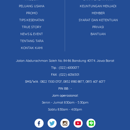
PELUANG USAHA
KEUNTUNGAN MENJADI
PROMO
MEMBER
TIPS KESEHATAN
SYARAT DAN KETENTUAN
TRUE STORY
PRIVASI
NEWS & EVENT
BANTUAN
TENTANG TARA
KONTAK KAMI
Jalan Abdurachman Saleh No. 84-86 Bandung 40174. Jawa Barat
Tlp.
:
(022) 6000077
FAX
: (022) 6036501
SMS/WA
: 0822 1500 0707, 0852 8180 8877, 0815 607 6077
PIN BB
: -
Jam operasional:
Senin - Jumat 8.30am - 5.30pm
Sabtu 8.30am - 4.00pm