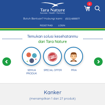
0
Butuh Bantuan? Hubungi kami
(022) 6000077
REGISTRASI
LOGIN
Temukan solusi kesehatanmu
dari Tara Nature
SEMUA
SPECIAL OFFER
PRIA
PRODUK
Kanker
(menampilkan 1 dari 27 produk)