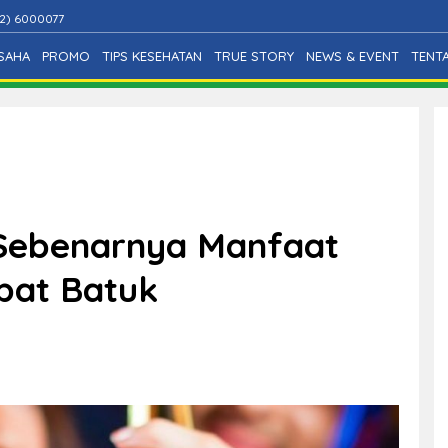
2) 6000077
SAHA
PROMO
TIPS KESEHATAN
TRUE STORY
NEWS & EVENT
TENT
 Sebenarnya Manfaat
bat Batuk