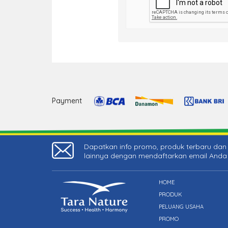
Payment
Dapatkan info promo, produk terbaru dan 
lainnya dengan mendaftarkan email Anda
HOME
PRODUK
PELUANG USAHA
PROMO