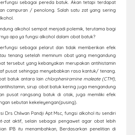
fungsi sebagai pereda batuk. Akan tetapi terdapat
an campuran / penolong. Salah satu zat yang sering
lkohol.
dung alkohol sempat menjadi polemik, terutama bagi
nya apa ya fungsi alkohol dalam obat batuk?
rfungsi sebagai pelarut dan tidak memberikan efek
 atau tenang setelah meminum obat yang mengandung
bat tersebut yang kebanyakan merupakan antihistamin
araf pusat sehingga menyebabkan rasa kantuk/ tenang.
bat batuk antara lain
chlorpheniramine maleate (CTM),
n antihistamin, sirup obat batuk kering juga mengandung
n pusat rangsang batuk di otak, juga memiliki efek
ngan sebutan kekeleyengan(pusing).
Drs Chilwan Pandji Apt Msc, fungsi alkohol itu sendiri
-zat aktif, selain sebagai pengawet agar obat lebih
nian IPB itu menambahkan, Berdasarkan penelitian di