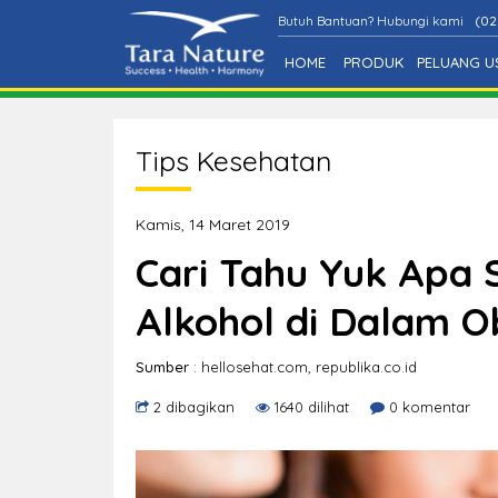
Butuh Bantuan? Hubungi kami
(02
HOME
PRODUK
PELUANG U
Tips Kesehatan
Kamis, 14 Maret 2019
Cari Tahu Yuk Apa
Alkohol di Dalam O
Sumber
: hellosehat.com, republika.co.id
2 dibagikan
1640 dilihat
0 komentar