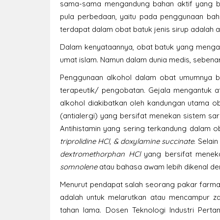
sama-sama mengandung bahan aktif yang ber
pula perbedaan, yaitu pada penggunaan bah
terdapat dalam obat batuk jenis sirup adalah a
Dalam kenyataannya, obat batuk yang mengan
umat islam. Namun dalam dunia medis, sebenar
Penggunaan alkohol dalam obat umumnya be
terapeutik/ pengobatan. Gejala mengantuk
alkohol diakibatkan oleh kandungan utama o
(antialergi) yang bersifat menekan sistem s
Antihistamin yang sering terkandung dalam o
triprolidine HCl, & doxylamine succinate
. Selai
dextromethorphan HCl
yang bersifat meneka
somnolene
atau bahasa awam lebih dikenal de
Menurut pendapat salah seorang pakar farmasi 
adalah untuk melarutkan atau mencampur zat
tahan lama. Dosen Teknologi Industri Perta