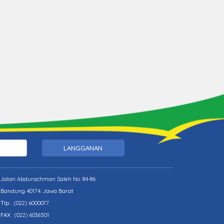
LANGGANAN
Jalan Abdurachman Saleh No. 84-86
Bandung 40174. Jawa Barat
Tlp.
:
(022) 6000077
FAX
: (022) 6036501