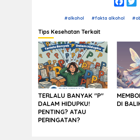
Fa
#alkohol
#fakta alkohol
#ob
Tips Kesehatan Terkait
TERLALU BANYAK "P"
MEMBO
DALAM HIDUPKU!
DI BALI
PENTING? ATAU
PERINGATAN?