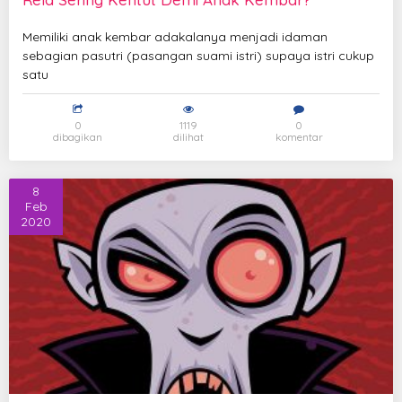
Memiliki anak kembar adakalanya menjadi idaman
sebagian pasutri (pasangan suami istri) supaya istri cukup
satu
0
1119
0
dibagikan
dilihat
komentar
8
Feb
2020