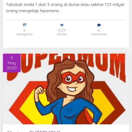
Tahukah Anda 1 dari 3 orang di dunia atau sekitar 1,13 milyar
orang mengidap hipertensi...
0
1029
0
dibagikan
dilihat
komentar
5
May
2020