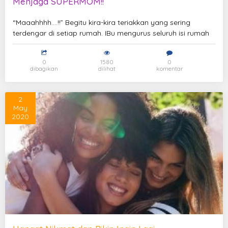
Menjaga SUPERMOM!!
“Maaahhhh….!!” Begitu kira-kira teriakkan yang sering
terdengar di setiap rumah. IBu mengurus seluruh isi rumah
0
1580
0
dibagikan
dilihat
komentar
2
May
2020