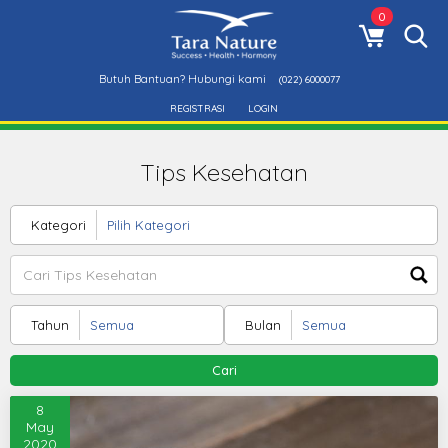
0
Butuh Bantuan? Hubungi kami
(022) 6000077
REGISTRASI
LOGIN
Tips Kesehatan
Kategori
Tahun
Bulan
Cari
8
May
2020