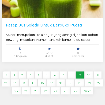
Resep Jus Seledri Untuk Berbuka Puasa
Seledri merupakan jenis sayur yang sering dijadikan bahan
pewangi masakan. Namun tahukah kamu kalau seledri
4
3327
0
dibagikan
dilihat
komentar
«
1
2
3
4
5
6
7
8
9
10
11
12
13
14
15
16
17
18
19
20
21
22
23
24
25
26
27
28
29
Next