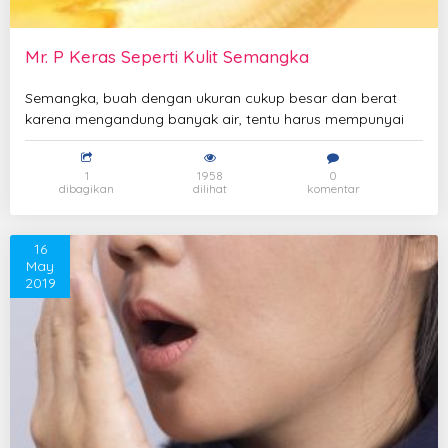
Mr. P Keras Seperti Kulit Semangka
Semangka, buah dengan ukuran cukup besar dan berat
karena mengandung banyak air, tentu harus mempunyai
1
1958
0
dibagikan
dilihat
komentar
16
May
2019