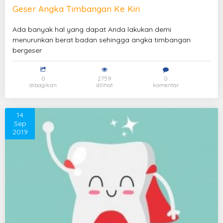
Geser Angka Timbangan Ke Kiri
Ada banyak hal yang dapat Anda lakukan demi
menurunkan berat badan sehingga angka timbangan
bergeser
0
2759
0
dibagikan
dilihat
komentar
14
Sep
2019