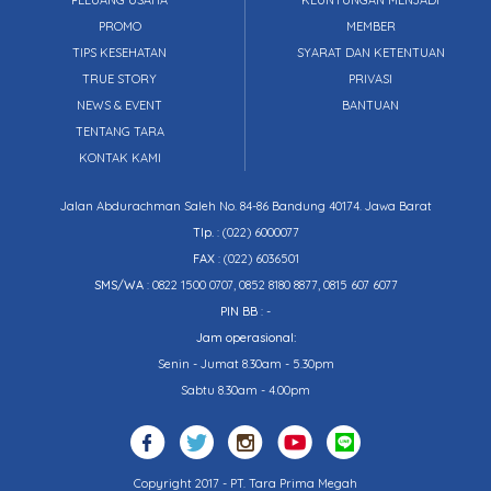
PELUANG USAHA
KEUNTUNGAN MENJADI
PROMO
MEMBER
TIPS KESEHATAN
SYARAT DAN KETENTUAN
TRUE STORY
PRIVASI
NEWS & EVENT
BANTUAN
TENTANG TARA
KONTAK KAMI
Jalan Abdurachman Saleh No. 84-86 Bandung 40174. Jawa Barat
Tlp.
:
(022) 6000077
FAX
: (022) 6036501
SMS/WA
: 0822 1500 0707, 0852 8180 8877, 0815 607 6077
PIN BB
: -
Jam operasional:
Senin - Jumat 8.30am - 5.30pm
Sabtu 8.30am - 4.00pm
Copyright 2017 - PT. Tara Prima Megah