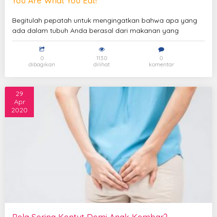
You Are What You Eat!
Begitulah pepatah untuk mengingatkan bahwa apa yang
ada dalam tubuh Anda berasal dari makanan yang
0
1130
0
dibagikan
dilihat
komentar
29
Apr
2020
Rela Sering Kentut Demi Anak Kembar?