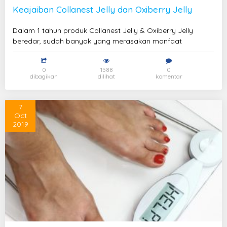
Keajaiban Collanest Jelly dan Oxiberry Jelly
Dalam 1 tahun produk Collanest Jelly & Oxiberry Jelly
beredar, sudah banyak yang merasakan manfaat
0
1588
0
dibagikan
dilihat
komentar
7
Oct
2019