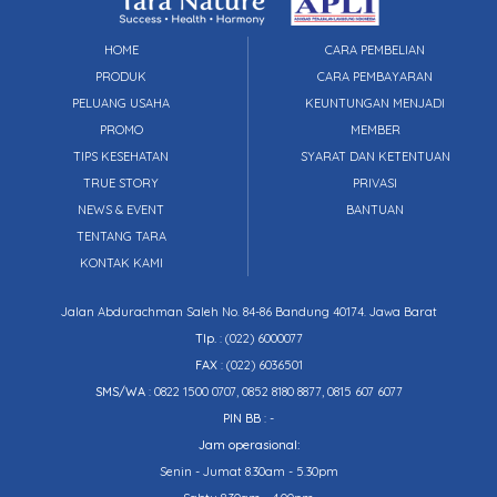
HOME
CARA PEMBELIAN
PRODUK
CARA PEMBAYARAN
PELUANG USAHA
KEUNTUNGAN MENJADI
PROMO
MEMBER
TIPS KESEHATAN
SYARAT DAN KETENTUAN
TRUE STORY
PRIVASI
NEWS & EVENT
BANTUAN
TENTANG TARA
KONTAK KAMI
Jalan Abdurachman Saleh No. 84-86 Bandung 40174. Jawa Barat
Tlp.
:
(022) 6000077
FAX
: (022) 6036501
SMS/WA
: 0822 1500 0707, 0852 8180 8877, 0815 607 6077
PIN BB
: -
Jam operasional:
Senin - Jumat 8.30am - 5.30pm