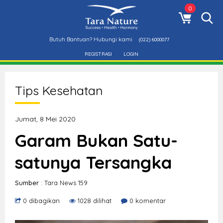
0
Butuh Bantuan? Hubungi kami
(022) 6000077
REGISTRASI
LOGIN
Tips Kesehatan
Jumat, 8 Mei 2020
Garam Bukan Satu-
satunya Tersangka
Sumber
: Tara News 159
0 dibagikan
1028 dilihat
0 komentar