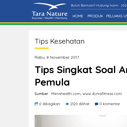
Butuh Bantuan? Hubungi kami
(02
HOME
PRODUK
PELUANG U
Tips Kesehatan
Rabu, 8 November 2017
Tips Singkat Soal 
Pemula
Sumber
: Menshealth.com, www.duniafitness.com
0 dibagikan
2120 dilihat
0 komentar