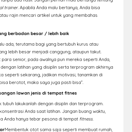
l trainer
. Apabila Anda malu bertanya, Anda bisa
atau rajin mencari artikel untuk yang membahas
ang berbadan besar / lebih baik
lu ada, terutama bagi yang bertubuh kurus atau
ang lebih besar menjadi canggung, ataupun takut.
 para senior, pada awalnya pun mereka seperti Anda,
ngan latihan yang disiplin serta terprogram akhirnya
seperti sekarang, jadikan motivasi, tanamkan di
sa berotot, maka saya juga pasti bisa”.
gan lawan jenis di tempat fitnes
k tubuh lakukanlah dengan disiplin dan terprogram.
nsentrasi Anda saat latihan. Jangan buang waktu,
ya Anda hanya tebar pesona di tempat
fitness.
ar
Membentuk otot sama saja seperti membuat rumah,