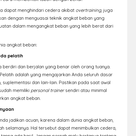
a dapat menghindari cedera akibat
overtraining
, juga
kan dengan menguasai teknik angkat beban yang
atan dalam mengangkat beban yang lebih berat dari
unia angkat beban:
da pelatih
a berdiri dan berjalan yang benar oleh orang tuanya.
 Pelatih adalah yang mengajarkan Anda seluruh dasar
, suplementasi dan lain-lain. Pastikan pada saat awal
sudah memiliki
personal trainer
sendiri atau minimal
kan angkat beban.
anyaan
Anda jadikan acuan, karena dalam dunia angkat beban,
lah selamanya. Hal tersebut dapat menimbulkan cedera,
tanpa ada hasil. Jangan pernah malu bertanya tentang