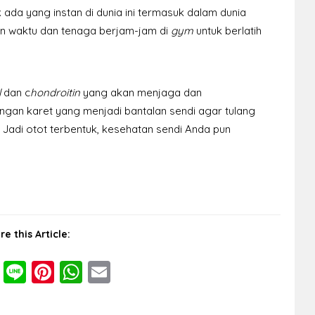
 ada yang instan di dunia ini termasuk dalam dunia
n waktu dan tenaga berjam-jam di
gym
untuk berlatih
l
dan c
hondroitin
yang akan menjaga dan
ngan karet yang menjadi bantalan sendi agar tulang
. Jadi otot terbentuk, kesehatan sendi Anda pun
re this Article:
cebook
Twitter
Line
Pinterest
WhatsApp
Email