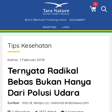
0
Butuh Bantuan? Hubungi kami
(022) 6000077
REGISTRASI
LOGIN
Tips Kesehatan
Kamis, 1 Februari 2018
Ternyata Radikal
Bebas Bukan Hanya
Dari Polusi Udara
Sumber
: tirto.id, tempo.co, nasional.sindonews.com
0 dibagikan
2372 dilihat
0 komentar