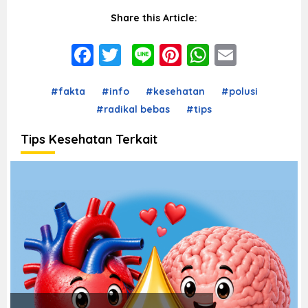
Share this Article:
Facebook
Twitter
Line
Pinterest
WhatsAp
Email
#fakta
#info
#kesehatan
#polusi
#radikal bebas
#tips
Tips Kesehatan Terkait