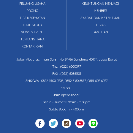
PELUANG USAHA
KEUNTUNGAN MENJADI
PROMO
MEMBER
TIPS KESEHATAN
SYARAT DAN KETENTUAN
TRUE STORY
PRIVASI
NEWS & EVENT
BANTUAN
TENTANG TARA
KONTAK KAMI
Jalan Abdurachman Saleh No. 84-86 Bandung 40174. Jawa Barat
Tlp.
:
(022) 6000077
FAX
: (022) 6036501
SMS/WA
: 0822 1500 0707, 0852 8180 8877, 0815 607 6077
PIN BB
: -
Jam operasional:
Senin - Jumat 8.30am - 5.30pm
Sabtu 8.30am - 4.00pm