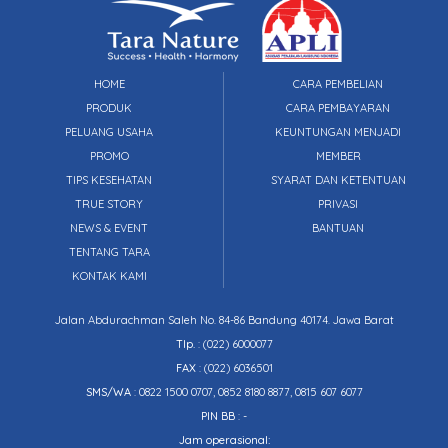
HOME
CARA PEMBELIAN
PRODUK
CARA PEMBAYARAN
PELUANG USAHA
KEUNTUNGAN MENJADI
PROMO
MEMBER
TIPS KESEHATAN
SYARAT DAN KETENTUAN
TRUE STORY
PRIVASI
NEWS & EVENT
BANTUAN
TENTANG TARA
KONTAK KAMI
Jalan Abdurachman Saleh No. 84-86 Bandung 40174. Jawa Barat
Tlp.
:
(022) 6000077
FAX
: (022) 6036501
SMS/WA
: 0822 1500 0707, 0852 8180 8877, 0815 607 6077
PIN BB
: -
Jam operasional: