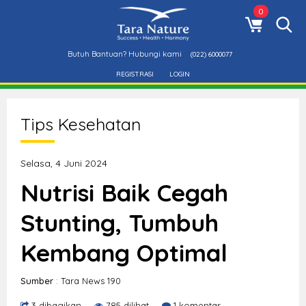
0
Butuh Bantuan? Hubungi kami
(022) 6000077
REGISTRASI
LOGIN
Tips Kesehatan
Selasa, 4 Juni 2024
Nutrisi Baik Cegah
Stunting, Tumbuh
Kembang Optimal
Sumber
: Tara News 190
3 dibagikan
785 dilihat
1 komentar