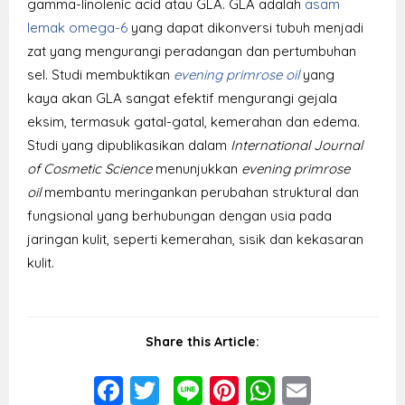
gamma-linolenic acid atau GLA. GLA adalah
asam
lemak omega-6
yang dapat dikonversi tubuh menjadi
zat yang mengurangi peradangan dan pertumbuhan
sel. Studi membuktikan
evening primrose oil
yang
kaya akan GLA sangat efektif mengurangi gejala
eksim, termasuk gatal-gatal, kemerahan dan edema.
Studi yang dipublikasikan dalam
International Journal
of Cosmetic Science
menunjukkan
evening primrose
oil
membantu meringankan perubahan struktural dan
fungsional yang berhubungan dengan usia pada
jaringan kulit, seperti kemerahan, sisik dan kekasaran
kulit.
Share this Article:
Facebook
Twitter
Line
Pinterest
WhatsAp
Email