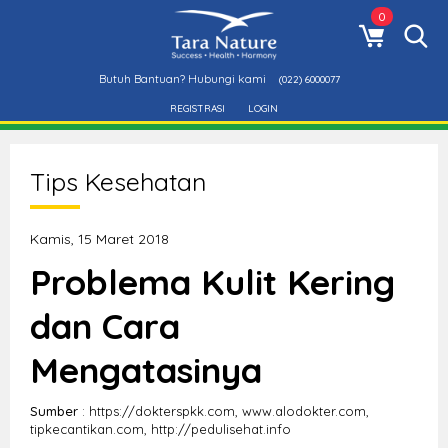
0
Butuh Bantuan? Hubungi kami
(022) 6000077
REGISTRASI
LOGIN
Tips Kesehatan
Kamis, 15 Maret 2018
Problema Kulit Kering
dan Cara
Mengatasinya
Sumber
: https://dokterspkk.com, www.alodokter.com,
tipkecantikan.com, http://pedulisehat.info