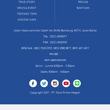
TRUE STORY
PRIVASI
NEWS & EVENT
BANTUAN
TENTANG TARA
KONTAK KAMI
Jalan Abdurachman Saleh No. 84-86 Bandung 40174. Jawa Barat
Tlp.
:
(022) 6000077
FAX
: (022) 6036501
SMS/WA
: 0822 1500 0707, 0852 8180 8877, 0815 607 6077
PIN BB
: -
Jam operasional:
Senin - Jumat 8.30am - 5.30pm
Sabtu 8.30am - 4.00pm
Copyright 2017 - PT. Tara Prima Megah