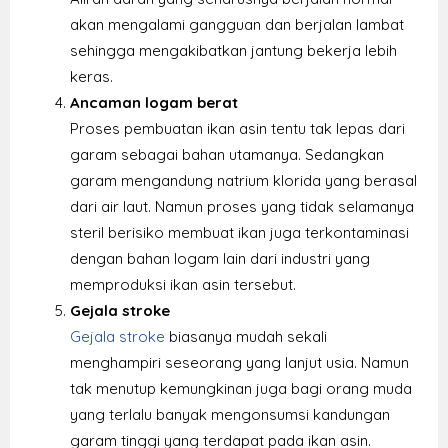
akan mengalami gangguan dan berjalan lambat
sehingga mengakibatkan jantung bekerja lebih
keras.
Ancaman logam berat
Proses pembuatan ikan asin tentu tak lepas dari
garam sebagai bahan utamanya. Sedangkan
garam mengandung natrium klorida yang berasal
dari air laut. Namun proses yang tidak selamanya
steril berisiko membuat ikan juga terkontaminasi
dengan bahan logam lain dari industri yang
memproduksi ikan asin tersebut.
Gejala stroke
Gejala stroke
biasanya mudah sekali
menghampiri seseorang yang lanjut usia. Namun
tak menutup kemungkinan juga bagi orang muda
yang terlalu banyak mengonsumsi kandungan
garam tinggi yang terdapat pada ikan asin.