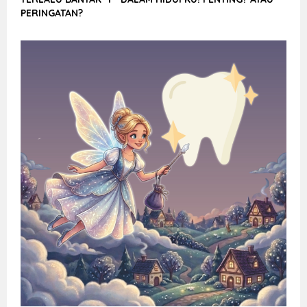
PERINGATAN?