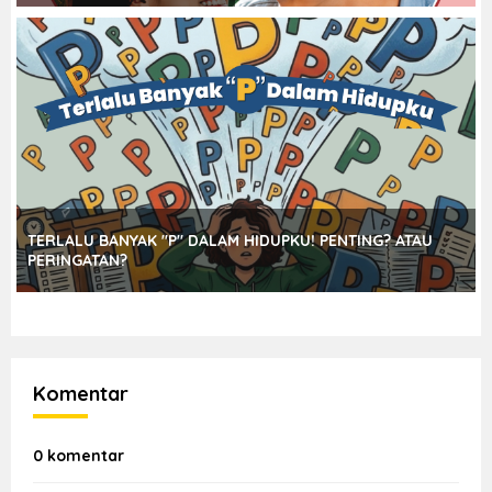
TERLALU BANYAK "P" DALAM HIDUPKU! PENTING? ATAU
PERINGATAN?
Komentar
0 komentar