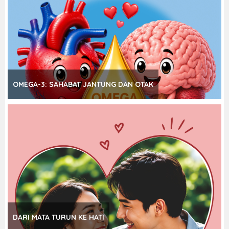
OMEGA-3: SAHABAT JANTUNG DAN OTAK
DARI MATA TURUN KE HATI