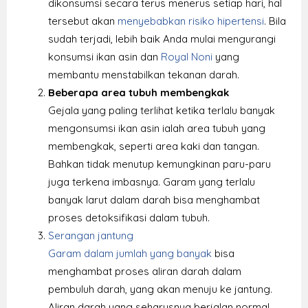
dikonsumsi secara terus menerus setiap hari, hal
tersebut akan
menyebabkan risiko hipertensi
. Bila
sudah terjadi, lebih baik Anda mulai mengurangi
konsumsi ikan asin dan
Royal Noni
yang
membantu menstabilkan tekanan darah.
Beberapa area tubuh membengkak
Gejala yang paling terlihat ketika terlalu banyak
mengonsumsi ikan asin ialah area tubuh yang
membengkak, seperti area kaki dan tangan.
Bahkan tidak menutup kemungkinan paru-paru
juga terkena imbasnya. Garam yang terlalu
banyak larut dalam darah bisa menghambat
proses detoksifikasi dalam tubuh.
Serangan jantung
Garam dalam jumlah yang banyak
bisa
menghambat proses aliran darah dalam
pembuluh darah, yang akan menuju ke jantung.
Aliran darah yang seharusnya berjalan normal