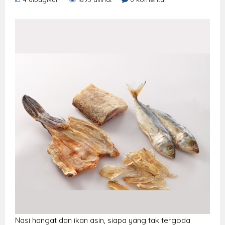
Nasi hangat dan ikan asin, siapa yang tak tergoda