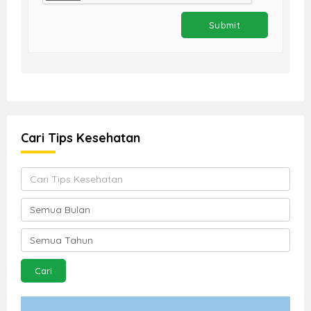
Cari Tips Kesehatan