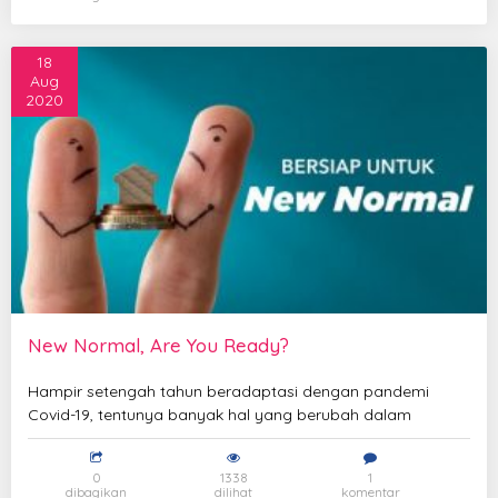
18
Aug
2020
New Normal, Are You Ready?
Hampir setengah tahun beradaptasi dengan pandemi
Covid-19, tentunya banyak hal yang berubah dalam
0
1338
1
dibagikan
dilihat
komentar