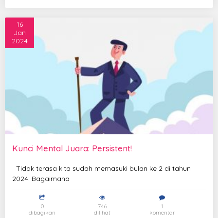
16
Jan
2024
Kunci Mental Juara: Persistent!
Tidak terasa kita sudah memasuki bulan ke 2 di tahun
2024. Bagaimana
0
746
1
dibagikan
dilihat
komentar