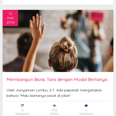
12
Mar
2018
Membangun Bisnis Tara dengan Modal Bertanya
Oleh: Asnyaman Lombu, S.T. Ada pepatah mengatakan
bahwa “Malu bertanya sesat di jalan”
0
1735
1
dibagikan
dilihat
komentar