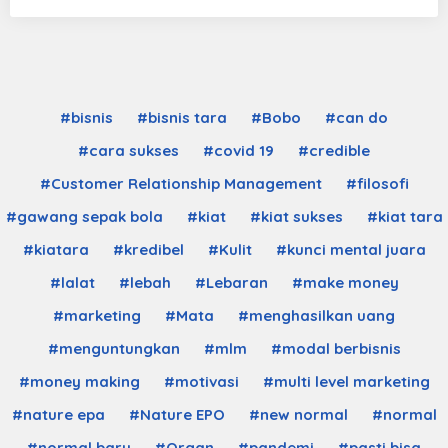
#bisnis
#bisnis tara
#Bobo
#can do
#cara sukses
#covid 19
#credible
#Customer Relationship Management
#filosofi
#gawang sepak bola
#kiat
#kiat sukses
#kiat tara
#kiatara
#kredibel
#Kulit
#kunci mental juara
#lalat
#lebah
#Lebaran
#make money
#marketing
#Mata
#menghasilkan uang
#menguntungkan
#mlm
#modal berbisnis
#money making
#motivasi
#multi level marketing
#nature epa
#Nature EPO
#new normal
#normal
#normal baru
#Organ
#pandemi
#pasti bisa