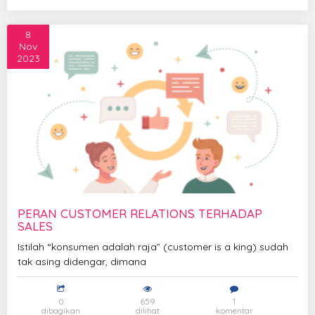
8
Nov
2023
PERAN CUSTOMER RELATIONS TERHADAP
SALES
Istilah “konsumen adalah raja” (customer is a king) sudah
tak asing didengar, dimana
0
659
1
dibagikan
dilihat
komentar