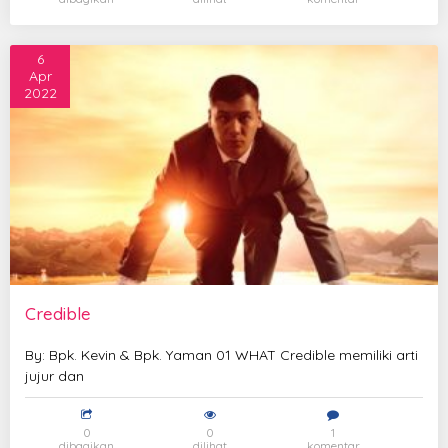
6
Apr
2022
Credible
By: Bpk. Kevin & Bpk. Yaman 01 WHAT Credible memiliki arti
jujur dan
0
0
1
dibagikan
dilihat
komentar