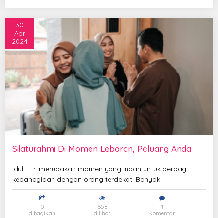
30
Apr
2024
Silaturahmi Di Momen Lebaran, Peluang Anda
Idul Fitri merupakan momen yang indah untuk berbagi
kebahagiaan dengan orang terdekat. Banyak
0
658
1
dibagikan
dilihat
komentar