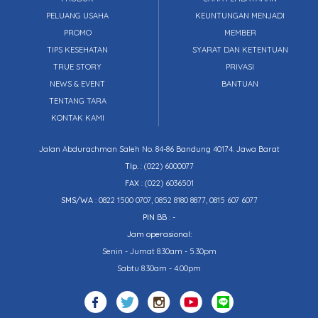
PELUANG USAHA
KEUNTUNGAN MENJADI
PROMO
MEMBER
TIPS KESEHATAN
SYARAT DAN KETENTUAN
TRUE STORY
PRIVASI
NEWS & EVENT
BANTUAN
TENTANG TARA
KONTAK KAMI
Jalan Abdurachman Saleh No. 84-86 Bandung 40174. Jawa Barat
Tlp.
:
(022) 6000077
FAX
: (022) 6036501
SMS/WA
: 0822 1500 0707, 0852 8180 8877, 0815 607 6077
PIN BB
: -
Jam operasional:
Senin - Jumat 8.30am - 5.30pm
Sabtu 8.30am - 4.00pm