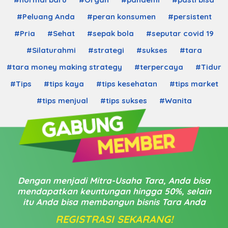
#Peluang Anda
#peran konsumen
#persistent
#Pria
#Sehat
#sepak bola
#seputar covid 19
#Silaturahmi
#strategi
#sukses
#tara
#tara money making strategy
#terpercaya
#Tidur
#Tips
#tips kaya
#tips kesehatan
#tips market
#tips menjual
#tips sukses
#Wanita
Dengan menjadi Mitra-Usaha Tara, Anda bisa
mendapatkan keuntungan hingga 50%, selain
itu Anda bisa membangun bisnis Tara Anda
REGISTRASI SEKARANG!