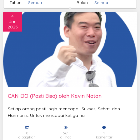
Tahun
Bulan
4
Jan
2025
CAN DO (Pasti Bisa) oleh Kevin Natan
Setiap orang pasti ingin mencapai: Sukses, Sehat, dan
Harmonis. Untuk mencapai ketiga hal
0
561
1
dibagikan
dilihat
komentar