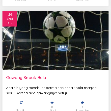
26
Oct
2021
Gawang Sepak Bola
Apa sih yang membuat permainan sepak bola menjadi
seru? Karena ada gawangnya! Setuju?
0
0
1
dibagikan
dilihat
komentar