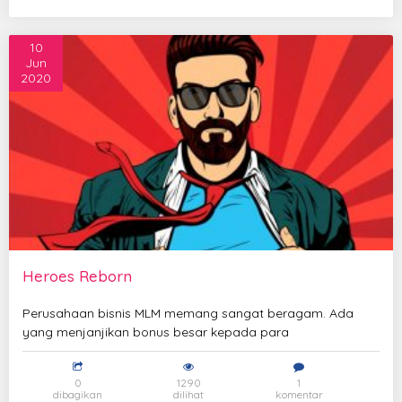
10
Jun
2020
Heroes Reborn
Perusahaan bisnis MLM memang sangat beragam. Ada
yang menjanjikan bonus besar kepada para
0
1290
1
dibagikan
dilihat
komentar