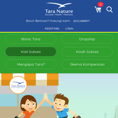
0
Butuh Bantuan? Hubungi kami
(022) 6000077
REGISTRASI
LOGIN
Bisnis Tara
Dropship
Kiat Sukses
Kisah Sukses
Mengapa Tara?
Skema Kompensasi