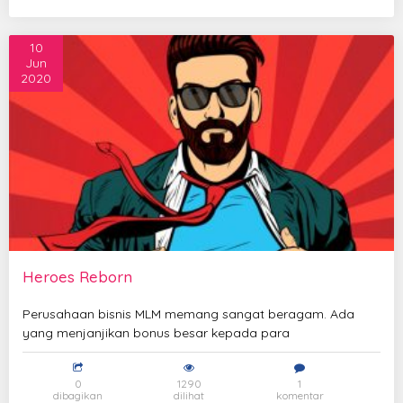
10
Jun
2020
Heroes Reborn
Perusahaan bisnis MLM memang sangat beragam. Ada
yang menjanjikan bonus besar kepada para
0
1290
1
dibagikan
dilihat
komentar