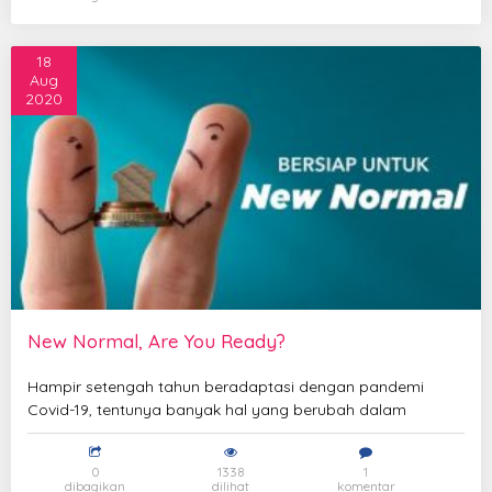
18
Aug
2020
New Normal, Are You Ready?
Hampir setengah tahun beradaptasi dengan pandemi
Covid-19, tentunya banyak hal yang berubah dalam
0
1338
1
dibagikan
dilihat
komentar