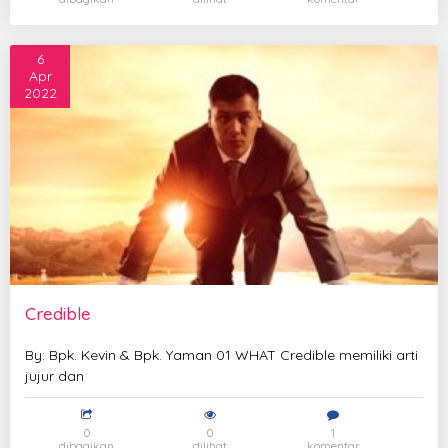
6
Apr
2022
Credible
By: Bpk. Kevin & Bpk. Yaman 01 WHAT Credible memiliki arti
jujur dan
0
0
1
dibagikan
dilihat
komentar