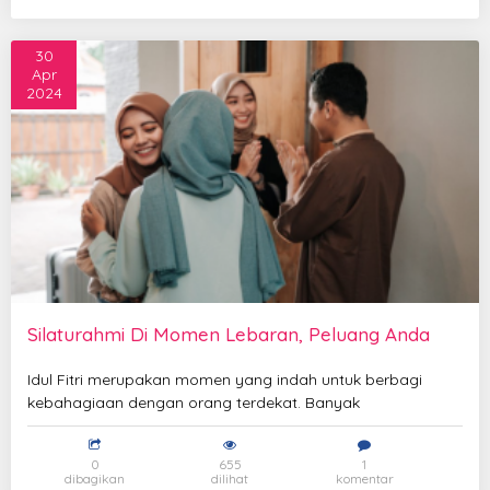
30
Apr
2024
Silaturahmi Di Momen Lebaran, Peluang Anda
Idul Fitri merupakan momen yang indah untuk berbagi
kebahagiaan dengan orang terdekat. Banyak
0
655
1
dibagikan
dilihat
komentar