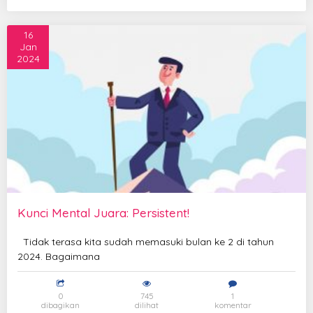
16
Jan
2024
Kunci Mental Juara: Persistent!
Tidak terasa kita sudah memasuki bulan ke 2 di tahun
2024. Bagaimana
0
745
1
dibagikan
dilihat
komentar