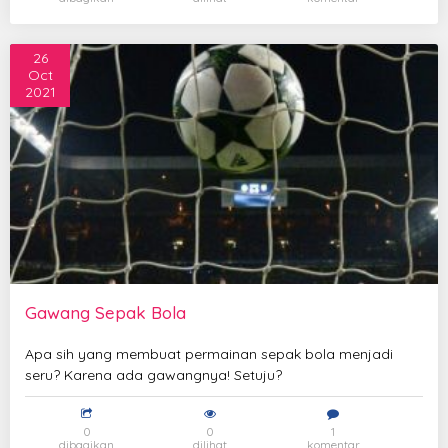
26
Oct
2021
Gawang Sepak Bola
Apa sih yang membuat permainan sepak bola menjadi
seru? Karena ada gawangnya! Setuju?
0
0
1
dibagikan
dilihat
komentar