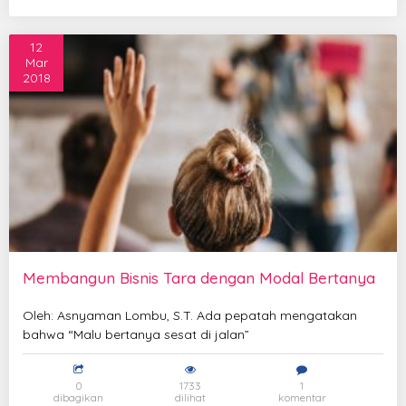
12
Mar
2018
Membangun Bisnis Tara dengan Modal Bertanya
Oleh: Asnyaman Lombu, S.T. Ada pepatah mengatakan
bahwa “Malu bertanya sesat di jalan”
0
1733
1
dibagikan
dilihat
komentar