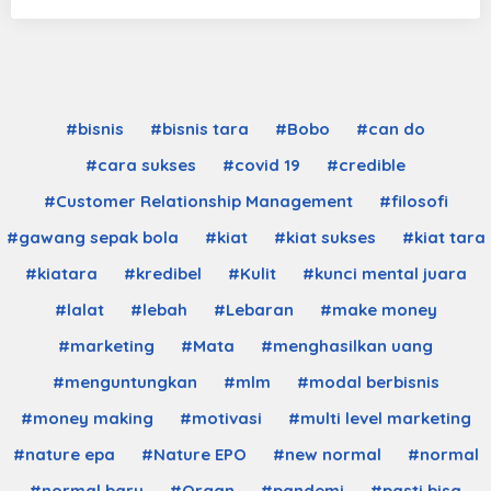
#bisnis
#bisnis tara
#Bobo
#can do
#cara sukses
#covid 19
#credible
#Customer Relationship Management
#filosofi
#gawang sepak bola
#kiat
#kiat sukses
#kiat tara
#kiatara
#kredibel
#Kulit
#kunci mental juara
#lalat
#lebah
#Lebaran
#make money
#marketing
#Mata
#menghasilkan uang
#menguntungkan
#mlm
#modal berbisnis
#money making
#motivasi
#multi level marketing
#nature epa
#Nature EPO
#new normal
#normal
#normal baru
#Organ
#pandemi
#pasti bisa