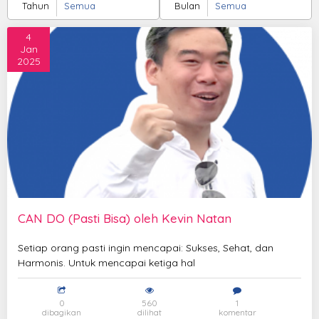
Tahun
Bulan
4
Jan
2025
CAN DO (Pasti Bisa) oleh Kevin Natan
Setiap orang pasti ingin mencapai: Sukses, Sehat, dan
Harmonis. Untuk mencapai ketiga hal
0
560
1
dibagikan
dilihat
komentar