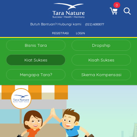
0
Butuh Bantuan? Hubungi kami
(022) 6000077
REGISTRASI
LOGIN
Bisnis Tara
Dropship
Kiat Sukses
Kisah Sukses
Mengapa Tara?
Skema Kompensasi