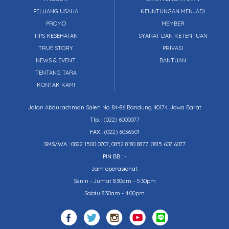
PELUANG USAHA
KEUNTUNGAN MENJADI
PROMO
MEMBER
TIPS KESEHATAN
SYARAT DAN KETENTUAN
TRUE STORY
PRIVASI
NEWS & EVENT
BANTUAN
TENTANG TARA
KONTAK KAMI
Jalan Abdurachman Saleh No. 84-86 Bandung 40174. Jawa Barat
Tlp.
:
(022) 6000077
FAX
: (022) 6036501
SMS/WA
: 0822 1500 0707, 0852 8180 8877, 0815 607 6077
PIN BB
: -
Jam operasional:
Senin - Jumat 8.30am - 5.30pm
Sabtu 8.30am - 4.00pm