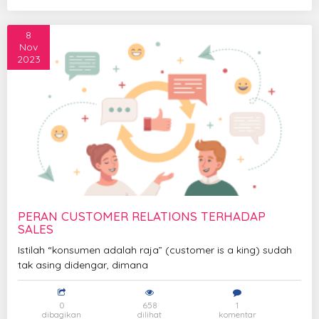
8
Nov
2023
PERAN CUSTOMER RELATIONS TERHADAP
SALES
Istilah “konsumen adalah raja” (customer is a king) sudah
tak asing didengar, dimana
0
658
1
dibagikan
dilihat
komentar