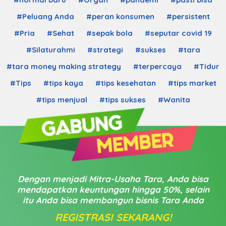
#Peluang Anda
#peran konsumen
#persistent
#Pria
#Sehat
#sepak bola
#seputar covid 19
#Silaturahmi
#strategi
#sukses
#tara
#tara money making strategy
#terpercaya
#Tidur
#Tips
#tips kaya
#tips kesehatan
#tips market
#tips menjual
#tips sukses
#Wanita
Dengan menjadi Mitra-Usaha Tara, Anda bisa
mendapatkan keuntungan hingga 50%, selain
itu Anda bisa membangun bisnis Tara Anda
REGISTRASI SEKARANG!