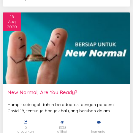
18
Aug
2020
New Normal, Are You Ready?
Hampir setengah tahun beradaptasi dengan pandemi
Covid-19, tentunya banyak hal yang berubah dalam
0
1338
1
dibagikan
dilihat
komentar