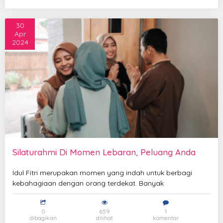
30
Apr
2024
Silaturahmi Di Momen Lebaran, Peluang Anda
Idul Fitri merupakan momen yang indah untuk berbagi
kebahagiaan dengan orang terdekat. Banyak
0
659
1
dibagikan
dilihat
komentar