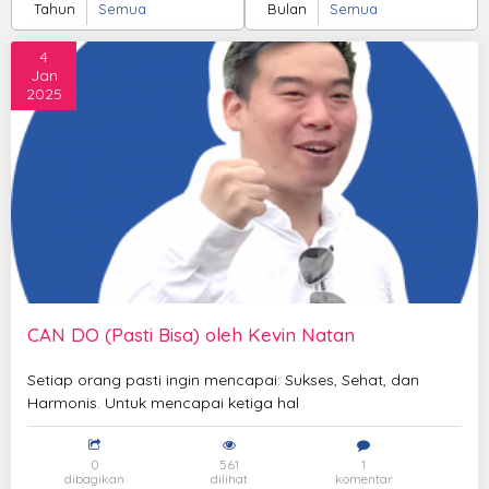
Tahun
Bulan
4
Jan
2025
CAN DO (Pasti Bisa) oleh Kevin Natan
Setiap orang pasti ingin mencapai: Sukses, Sehat, dan
Harmonis. Untuk mencapai ketiga hal
0
561
1
dibagikan
dilihat
komentar