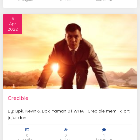
6
Apr
2022
Credible
By: Bpk. Kevin & Bpk. Yaman 01 WHAT Credible memiliki arti
jujur dan
0
0
1
dibagikan
dilihat
komentar