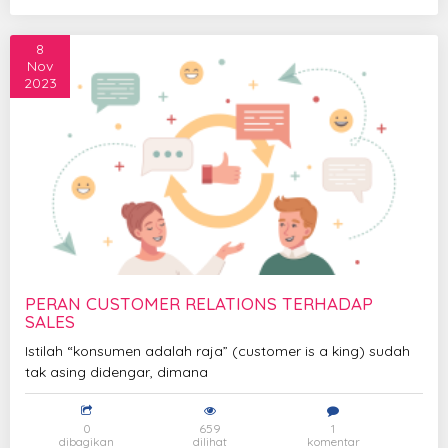
8
Nov
2023
PERAN CUSTOMER RELATIONS TERHADAP
SALES
Istilah “konsumen adalah raja” (customer is a king) sudah
tak asing didengar, dimana
0
659
1
dibagikan
dilihat
komentar