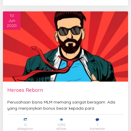
10
Jun
2020
Heroes Reborn
Perusahaan bisnis MLM memang sangat beragam. Ada
yang menjanjikan bonus besar kepada para
0
1290
1
dibagikan
dilihat
komentar