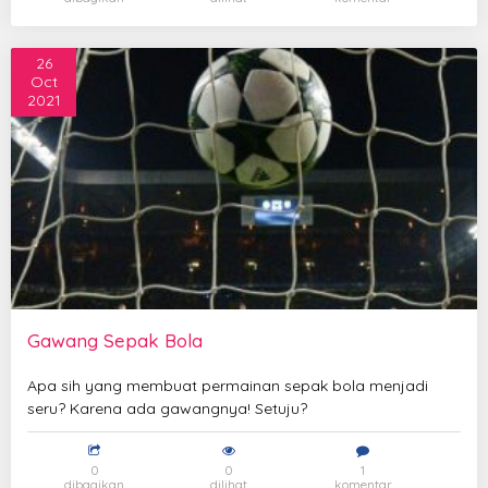
26
Oct
2021
Gawang Sepak Bola
Apa sih yang membuat permainan sepak bola menjadi
seru? Karena ada gawangnya! Setuju?
0
0
1
dibagikan
dilihat
komentar