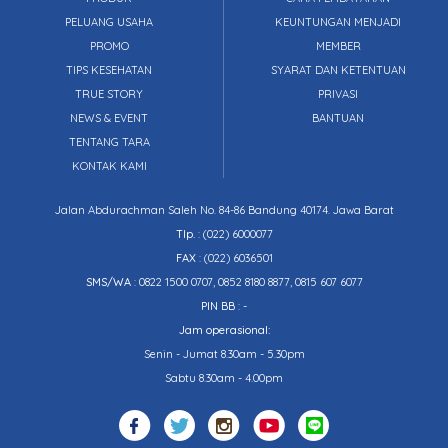
PELUANG USAHA
KEUNTUNGAN MENJADI
PROMO
MEMBER
TIPS KESEHATAN
SYARAT DAN KETENTUAN
TRUE STORY
PRIVASI
NEWS & EVENT
BANTUAN
TENTANG TARA
KONTAK KAMI
Jalan Abdurachman Saleh No. 84-86 Bandung 40174. Jawa Barat
Tlp.
:
(022) 6000077
FAX
: (022) 6036501
SMS/WA
: 0822 1500 0707, 0852 8180 8877, 0815 607 6077
PIN BB
: -
Jam operasional:
Senin - Jumat 8.30am - 5.30pm
Sabtu 8.30am - 4.00pm