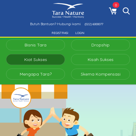
0
Butuh Bantuan? Hubungi kami
(022) 6000077
REGISTRASI
LOGIN
Bisnis Tara
Dropship
Kiat Sukses
Kisah Sukses
Mengapa Tara?
Skema Kompensasi