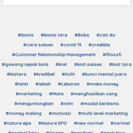
#bisnis
#bisnis tara
#Bobo
#can do
#cara sukses
#covid 19
#credible
#Customer Relationship Management
#filosofi
#gawang sepak bola
#kiat
#kiat sukses
#kiat tara
#kiatara
#kredibel
#Kulit
#kunci mental juara
#lalat
#lebah
#Lebaran
#make money
#marketing
#Mata
#menghasilkan uang
#menguntungkan
#mlm
#modal berbisnis
#money making
#motivasi
#multi level marketing
#nature epa
#Nature EPO
#new normal
#normal
#normal baru
#Organ
#pandemi
#pasti bisa