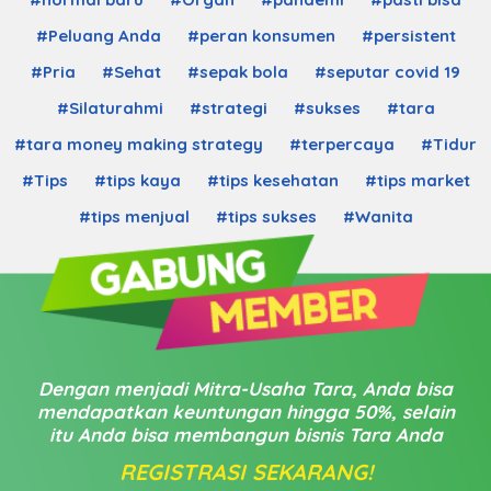
#Peluang Anda
#peran konsumen
#persistent
#Pria
#Sehat
#sepak bola
#seputar covid 19
#Silaturahmi
#strategi
#sukses
#tara
#tara money making strategy
#terpercaya
#Tidur
#Tips
#tips kaya
#tips kesehatan
#tips market
#tips menjual
#tips sukses
#Wanita
Dengan menjadi Mitra-Usaha Tara, Anda bisa
mendapatkan keuntungan hingga 50%, selain
itu Anda bisa membangun bisnis Tara Anda
REGISTRASI SEKARANG!