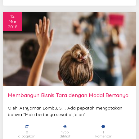
12
Mar
2018
Membangun Bisnis Tara dengan Modal Bertanya
Oleh: Asnyaman Lombu, S.T. Ada pepatah mengatakan
bahwa “Malu bertanya sesat di jalan”
0
1735
1
dibagikan
dilihat
komentar