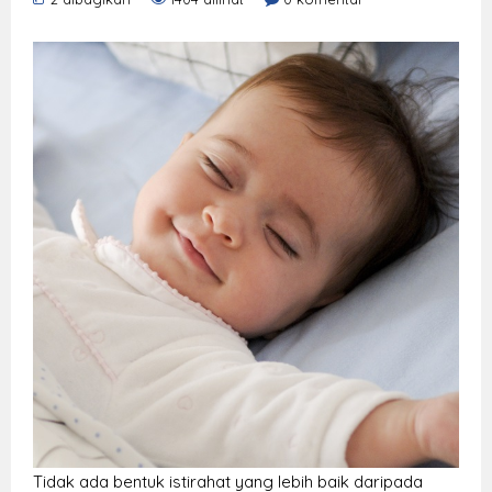
Tidak ada bentuk istirahat yang lebih baik daripada