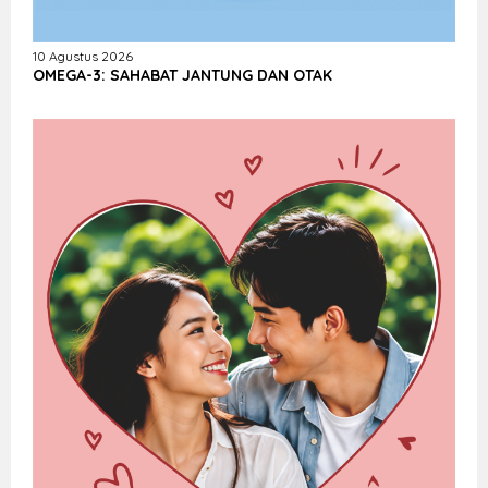
10 Agustus 2026
OMEGA-3: SAHABAT JANTUNG DAN OTAK