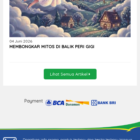
04 Juni 2026
MEMBONGKAR MITOS DI BALIK PERI GIGI
Lihat Semua Artikel
Payment
Dapatkan info promo, produk terbaru dan berita terbaru lainnya