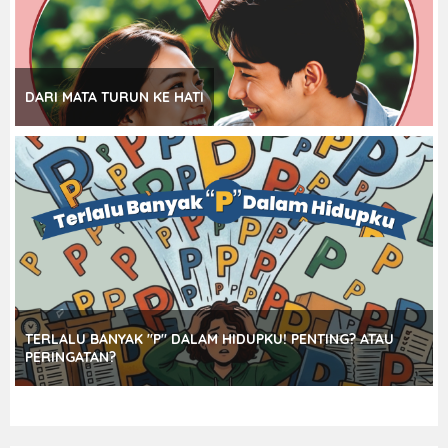
DARI MATA TURUN KE HATI
TERLALU BANYAK "P" DALAM HIDUPKU! PENTING? ATAU
PERINGATAN?