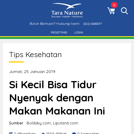
0
Butuh Bantuan? Hubungi kami
(022) 6000077
REGISTRASI
LOGIN
Tips Kesehatan
Jumat, 25 Januari 2019
Si Kecil Bisa Tidur
Nyenyak dengan
Makan Makanan Ini
Sumber
: Boldsky.com, Liputan6.com
2 dibagikan
1404 dilihat
0 komentar