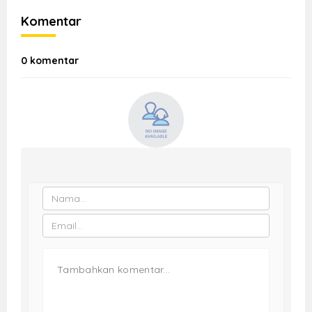
Komentar
0 komentar