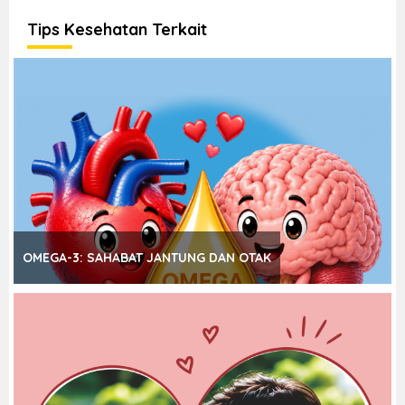
Tips Kesehatan Terkait
OMEGA-3: SAHABAT JANTUNG DAN OTAK