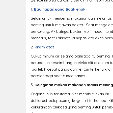
Berikut ini 6 tanda kamu perlu minum lebih banya
1.
Bau napas yang tidak enak
Selain untuk mencerna makanan dan melumasi 
penting untuk melawan bakteri. Saat mengalami
berkurang. Akibatnya, bakteri lebih mudah tum
menerus, tentu akibatnya napas kita akan berb
2.
Kram otot
Cukup minum air selama olahraga itu penting, lho
perubahan keseimbangan elektrolit di dalam 
jadi lebih cepat panas dan rentan terkena kram
berolahraga saat cuaca panas.
3.
Keinginan makan makanan manis mening
Organ tubuh terutama liver membutuhkan air u
dehidrasi, pelepasan glikogen ini terhambat. 
kekurangan glukosa yang penting untuk pemben