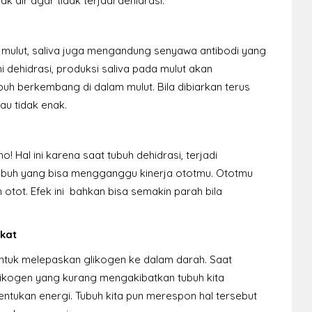
k air agar tidak terjadi dehidrasi:
mulut, saliva juga mengandung senyawa antibodi yang
 dehidrasi, produksi saliva pada mulut akan
buh berkembang di dalam mulut. Bila dibiarkan terus
au tidak enak.
! Hal ini karena saat tubuh dehidrasi, terjadi
tubuh yang bisa mengganggu kinerja ototmu. Ototmu
 otot. Efek ini bahkan bisa semakin parah bila
kat
ntuk melepaskan glikogen ke dalam darah. Saat
Glikogen yang kurang mengakibatkan tubuh kita
tukan energi. Tubuh kita pun merespon hal tersebut