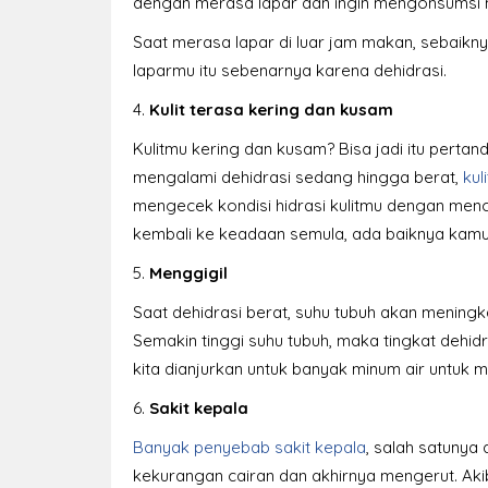
dengan merasa lapar dan ingin mengonsumsi
Saat merasa lapar di luar jam makan, sebaikn
laparmu itu sebenarnya karena dehidrasi.
4.
Kulit terasa kering dan kusam
Kulitmu kering dan kusam? Bisa jadi itu perta
mengalami dehidrasi sedang hingga berat,
kul
mengecek kondisi hidrasi kulitmu dengan mencu
kembali ke keadaan semula, ada baiknya kamu
5.
Menggigil
Saat dehidrasi berat, suhu tubuh akan menin
Semakin tinggi suhu tubuh, maka tingkat dehid
kita dianjurkan untuk banyak minum air untuk 
6.
Sakit kepala
Banyak penyebab sakit kepala
, salah satunya 
kekurangan cairan dan akhirnya mengerut. Aki