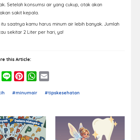
ak. Setelah konsumsi air yang cukup, otak akan
kan sakit kepala.
ti itu saatnya kamu harus minum air lebih banyak. Jumlah
u sekitar 2 Liter per hari, ya!
re this Article:
cebook
Twitter
Line
Pinterest
WhatsApp
Email
ih
#minumair
#tipskesehatan