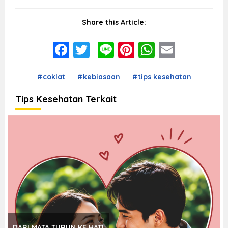
Share this Article:
Facebook
Twitter
Line
Pinterest
WhatsAp
Email
#coklat
#kebiasaan
#tips kesehatan
Tips Kesehatan Terkait
DARI MATA TURUN KE HATI