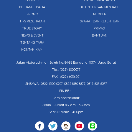
PRODUK
CARA PEMBAYARAN
PELUANG USAHA
KEUNTUNGAN MENJADI
PROMO
MEMBER
TIPS KESEHATAN
SYARAT DAN KETENTUAN
TRUE STORY
PRIVASI
NEWS & EVENT
BANTUAN
TENTANG TARA
KONTAK KAMI
Jalan Abdurachman Saleh No. 84-86 Bandung 40174. Jawa Barat
Tlp.
:
(022) 6000077
FAX
: (022) 6036501
SMS/WA
: 0822 1500 0707, 0852 8180 8877, 0815 607 6077
PIN BB
: -
Jam operasional:
Senin - Jumat 8.30am - 5.30pm
Sabtu 8.30am - 4.00pm