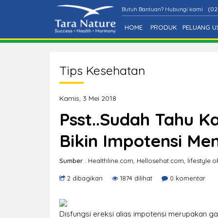
Butuh Bantuan? Hubungi kami
(02
HOME
PRODUK
PELUANG U
Tips Kesehatan
Kamis, 3 Mei 2018
Psst..Sudah Tahu 
Bikin Impotensi Me
Sumber
: Healthline.com, Hellosehat.com, lifestyle
2 dibagikan
1874 dilihat
0 komentar
Disfungsi ereksi alias impotensi merupakan ga