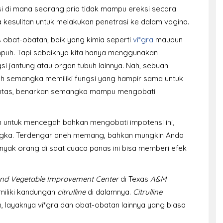
si di mana seorang pria tidak mampu ereksi secara
a kesulitan untuk melakukan penetrasi ke dalam vagina.
is obat-obatan, baik yang kimia seperti
vi*gra
maupun
puh. Tapi sebaiknya kita hanya menggunakan
 jantung atau organ tubuh lainnya. Nah, sebuah
ah semangka memiliki fungsi yang hampir sama untuk
 Lantas, benarkan semangka mampu mengobati
 untuk mencegah bahkan mengobati impotensi ini,
ngka. Terdengar aneh memang, bahkan mungkin Anda
nyak orang di saat cuaca panas ini bisa memberi efek
and Vegetable Improvement Center
di Texas
A&M
iliki kandungan
citrulline
di dalamnya.
Citrulline
layaknya vi*gra dan obat-obatan lainnya yang biasa