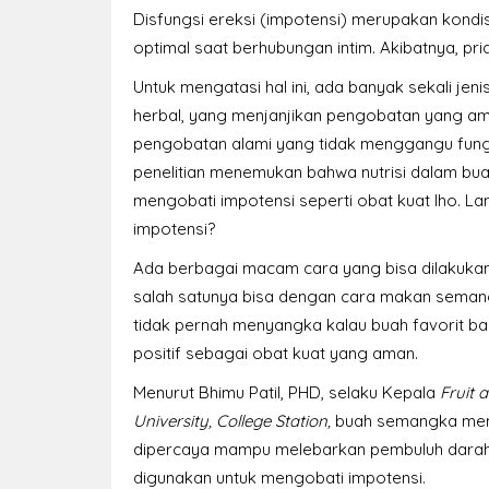
Disfungsi ereksi (impotensi) merupakan kondi
optimal saat berhubungan intim. Akibatnya, pri
Untuk mengatasi hal ini, ada banyak sekali jen
herbal, yang menjanjikan pengobatan yang am
pengobatan alami yang tidak menggangu fungsi
penelitian menemukan bahwa nutrisi dalam bu
mengobati impotensi seperti obat kuat lho.
impotensi?
Ada berbagai macam cara yang bisa dilakukan
salah satunya bisa dengan cara makan sema
tidak pernah menyangka kalau buah favorit ba
positif sebagai obat kuat yang aman.
Menurut Bhimu Patil, PHD, selaku Kepala
Fruit 
University, College Station,
buah semangka mem
dipercaya mampu melebarkan pembuluh darah, 
digunakan untuk mengobati impotensi.