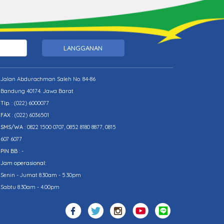
LANGGANAN
Jalan Abdurachman Saleh No. 84-86
Bandung 40174. Jawa Barat
Tlp.
:
(022) 6000077
FAX
: (022) 6036501
SMS/WA
: 0822 1500 0707, 0852 8180 8877, 0815
607 6077
PIN BB
: -
Jam operasional:
Senin - Jumat 8.30am - 5.30pm
Sabtu 8.30am - 4.00pm