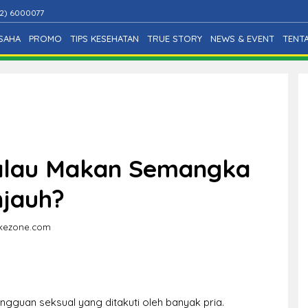
2) 6000077
SAHA
PROMO
TIPS KESEHATAN
TRUE STORY
NEWS & EVENT
TENT
Kalau Makan Semangka
njauh?
.okezone.com
ngguan seksual yang ditakuti oleh banyak pria.