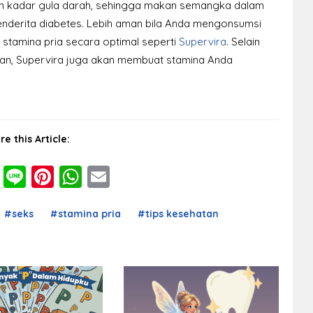
n kadar gula darah, sehingga makan semangka dalam
penderita diabetes. Lebih aman bila Anda mengonsumsi
tamina pria secara optimal seperti
Supervira
. Selain
nan, Supervira juga akan membuat stamina Anda
re this Article:
cebook
Twitter
Line
Pinterest
WhatsApp
Email
#seks
#stamina pria
#tips kesehatan