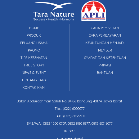
HOME
CARA PEMBELIAN
PRODUK
CARA PEMBAYARAN
PELUANG USAHA
KEUNTUNGAN MENJADI
PROMO
MEMBER
TIPS KESEHATAN
SYARAT DAN KETENTUAN
TRUE STORY
PRIVASI
NEWS & EVENT
BANTUAN
TENTANG TARA
KONTAK KAMI
Jalan Abdurachman Saleh No. 84-86 Bandung 40174. Jawa Barat
Tlp.
:
(022) 6000077
FAX
: (022) 6036501
SMS/WA
: 0822 1500 0707, 0852 8180 8877, 0815 607 6077
PIN BB
: -
Jam operasional: