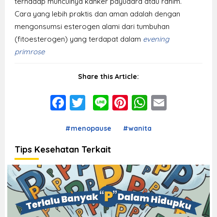
terhadap munculnya kanker payudara atau rahim.
Cara yang lebih praktis dan aman adalah dengan
mengonsumsi esterogen alami dari tumbuhan
(fitoesterogen) yang terdapat dalam
evening
primrose
Share this Article:
Facebook
Twitter
Line
Pinterest
WhatsAp
Email
#menopause
#wanita
Tips Kesehatan Terkait