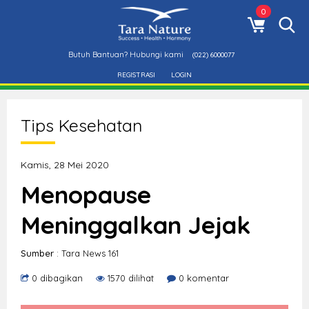
0
Butuh Bantuan? Hubungi kami
(022) 6000077
REGISTRASI
LOGIN
Tips Kesehatan
Kamis, 28 Mei 2020
Menopause
Meninggalkan Jejak
Sumber
: Tara News 161
0 dibagikan
1570 dilihat
0 komentar