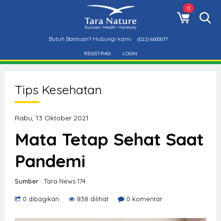
0
Butuh Bantuan? Hubungi kami
(022) 6000077
REGISTRASI
LOGIN
Tips Kesehatan
Rabu, 13 Oktober 2021
Mata Tetap Sehat Saat
Pandemi
Sumber
: Tara News 174
0 dibagikan
838 dilihat
0 komentar