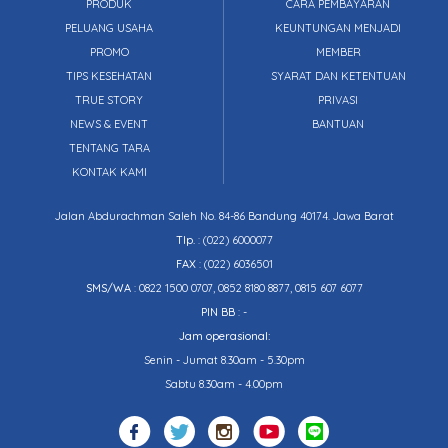
PRODUK
CARA PEMBAYARAN
PELUANG USAHA
KEUNTUNGAN MENJADI
PROMO
MEMBER
TIPS KESEHATAN
SYARAT DAN KETENTUAN
TRUE STORY
PRIVASI
NEWS & EVENT
BANTUAN
TENTANG TARA
KONTAK KAMI
Jalan Abdurachman Saleh No. 84-86 Bandung 40174. Jawa Barat
Tlp.
:
(022) 6000077
FAX
: (022) 6036501
SMS/WA
: 0822 1500 0707, 0852 8180 8877, 0815 607 6077
PIN BB
: -
Jam operasional:
Senin - Jumat 8.30am - 5.30pm
Sabtu 8.30am - 4.00pm