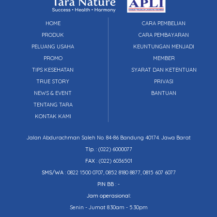
HOME
CARA PEMBELIAN
PRODUK
CARA PEMBAYARAN
PELUANG USAHA
KEUNTUNGAN MENJADI
PROMO
MEMBER
TIPS KESEHATAN
SYARAT DAN KETENTUAN
TRUE STORY
PRIVASI
NEWS & EVENT
BANTUAN
TENTANG TARA
KONTAK KAMI
Jalan Abdurachman Saleh No. 84-86 Bandung 40174. Jawa Barat
Tlp.
:
(022) 6000077
FAX
: (022) 6036501
SMS/WA
: 0822 1500 0707, 0852 8180 8877, 0815 607 6077
PIN BB
: -
Jam operasional:
Senin - Jumat 8.30am - 5.30pm