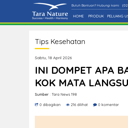
Butuh Bantuan? Hubungi kami
(02
HOME
PRODUK
PELUANG U
Tips Kesehatan
Sabtu, 18 April 2026
INI DOMPET APA 
KOK MATA LANGSUN
Sumber
: Tara News 198
0 dibagikan
216 dilihat
0 komentar