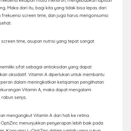
 frekuensi kedipan mata menurun, menyebabkan lapisan
ng. Maka dari itu, bagi kita yang tidak bisa lepas dari
 frekuensi screen time, dan juga harus mengonsumsi
sehat.
 screen time, asupan nutrisi yang tepat sangat
emiliki sifat sebagai antioksidan yang dapat
kan oksidatif. Vitamin A diperlukan untuk membantu
erperan dalam meningkatkan ketajaman penglihatan
kekurangan Vitamin A, maka dapat mengalami
 rabun senja.
n mengangkut Vitamin A dari hati ke retina.
OptiZinc menunjukkan penyerapan lebih baik pada
in. Konsumsi L-OptiZinc dalam jumlah yang cukup