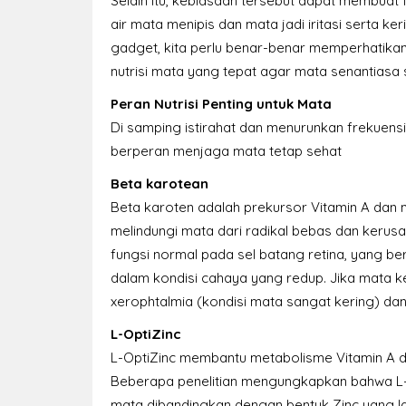
Selain itu, kebiasaan tersebut dapat membuat
air mata menipis dan mata jadi iritasi serta keri
gadget, kita perlu benar-benar memperhatikan
nutrisi mata yang tepat agar mata senantiasa 
Peran Nutrisi Penting untuk Mata
Di samping istirahat dan menurunkan frekuensi
berperan menjaga mata tetap sehat
Beta karotean
Beta karoten adalah prekursor Vitamin A dan m
melindungi mata dari radikal bebas dan kerusa
fungsi normal pada sel batang retina, yang b
dalam kondisi cahaya yang redup. Jika mata 
xerophtalmia (kondisi mata sangat kering) dan
L-OptiZinc
L-OptiZinc membantu metabolisme Vitamin A da
Beberapa penelitian mengungkapkan bahwa L-
mata dibandingkan dengan bentuk Zinc yang la