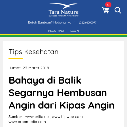
0
Butuh Bantuan? Hubungi kami
(022) 6000077
REGISTRASI
LOGIN
Tips Kesehatan
Jumat, 23 Maret 2018
Bahaya di Balik
Segarnya Hembusan
Angin dari Kipas Angin
Sumber
: www.brilio.net, www.hipwee.com,
www.arbamedia.com