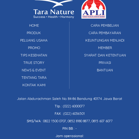
HOME
CARA PEMBELIAN
PRODUK
CARA PEMBAYARAN
PELUANG USAHA
KEUNTUNGAN MENJADI
PROMO
MEMBER
TIPS KESEHATAN
SYARAT DAN KETENTUAN
TRUE STORY
PRIVASI
NEWS & EVENT
BANTUAN
TENTANG TARA
KONTAK KAMI
Jalan Abdurachman Saleh No. 84-86 Bandung 40174. Jawa Barat
Tlp.
:
(022) 6000077
FAX
: (022) 6036501
SMS/WA
: 0822 1500 0707, 0852 8180 8877, 0815 607 6077
PIN BB
: -
Jam operasional: