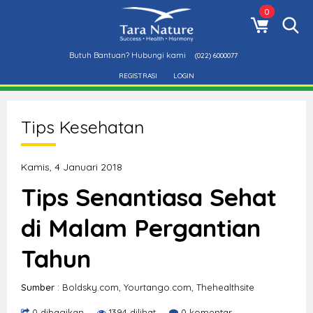
0
Butuh Bantuan? Hubungi kami
(022) 6000077
REGISTRASI
LOGIN
Tips Kesehatan
Kamis, 4 Januari 2018
Tips Senantiasa Sehat
di Malam Pergantian
Tahun
Sumber
: Boldsky.com, Yourtango.com, Thehealthsite
0 dibagikan
1394 dilihat
0 komentar