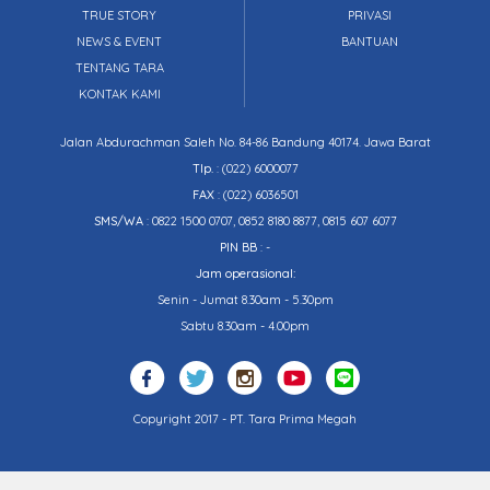
TRUE STORY
PRIVASI
NEWS & EVENT
BANTUAN
TENTANG TARA
KONTAK KAMI
Jalan Abdurachman Saleh No. 84-86 Bandung 40174. Jawa Barat
Tlp.
:
(022) 6000077
FAX
: (022) 6036501
SMS/WA
: 0822 1500 0707, 0852 8180 8877, 0815 607 6077
PIN BB
: -
Jam operasional:
Senin - Jumat 8.30am - 5.30pm
Sabtu 8.30am - 4.00pm
Copyright 2017 - PT. Tara Prima Megah