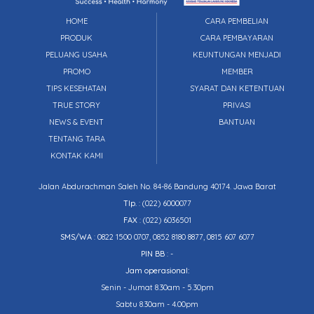
HOME
CARA PEMBELIAN
PRODUK
CARA PEMBAYARAN
PELUANG USAHA
KEUNTUNGAN MENJADI
PROMO
MEMBER
TIPS KESEHATAN
SYARAT DAN KETENTUAN
TRUE STORY
PRIVASI
NEWS & EVENT
BANTUAN
TENTANG TARA
KONTAK KAMI
Jalan Abdurachman Saleh No. 84-86 Bandung 40174. Jawa Barat
Tlp.
:
(022) 6000077
FAX
: (022) 6036501
SMS/WA
: 0822 1500 0707, 0852 8180 8877, 0815 607 6077
PIN BB
: -
Jam operasional:
Senin - Jumat 8.30am - 5.30pm
Sabtu 8.30am - 4.00pm