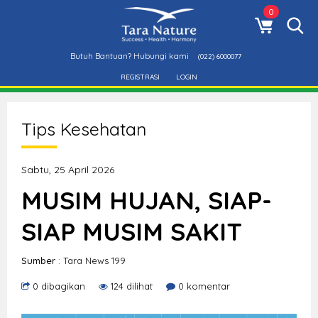
0
Butuh Bantuan? Hubungi kami
(022) 6000077
REGISTRASI
LOGIN
Tips Kesehatan
Sabtu, 25 April 2026
MUSIM HUJAN, SIAP-
SIAP MUSIM SAKIT
Sumber
: Tara News 199
0 dibagikan
124 dilihat
0 komentar