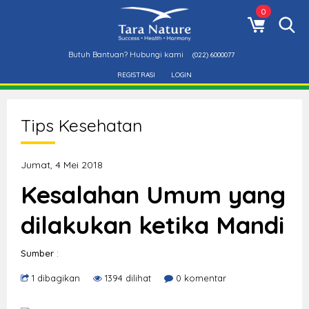
0
Butuh Bantuan? Hubungi kami
(022) 6000077
REGISTRASI
LOGIN
Tips Kesehatan
Jumat, 4 Mei 2018
Kesalahan Umum yang
dilakukan ketika Mandi
Sumber
:
1 dibagikan
1394 dilihat
0 komentar