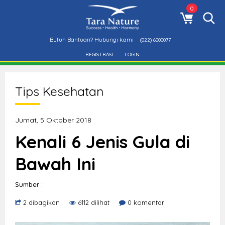
0
Butuh Bantuan? Hubungi kami
(022) 6000077
REGISTRASI
LOGIN
Tips Kesehatan
Jumat, 5 Oktober 2018
Kenali 6 Jenis Gula di
Bawah Ini
Sumber
:
2 dibagikan
6112 dilihat
0 komentar