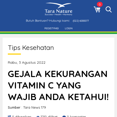
0
Butuh Bantuan? Hubungi kami
(022) 6000077
REGISTRASI
LOGIN
Tips Kesehatan
Rabu, 3 Agustus 2022
GEJALA KEKURANGAN
VITAMIN C YANG
WAJIB ANDA KETAHUI!
Sumber
: Tara News 179
0 dibagikan
1210 dilihat
0 komentar