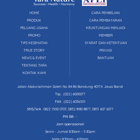
HOME
CARA PEMBELIAN
PRODUK
CARA PEMBAYARAN
PELUANG USAHA
KEUNTUNGAN MENJADI
PROMO
MEMBER
TIPS KESEHATAN
SYARAT DAN KETENTUAN
TRUE STORY
PRIVASI
NEWS & EVENT
BANTUAN
TENTANG TARA
KONTAK KAMI
Jalan Abdurachman Saleh No. 84-86 Bandung 40174. Jawa Barat
Tlp.
:
(022) 6000077
FAX
: (022) 6036501
SMS/WA
: 0822 1500 0707, 0852 8180 8877, 0815 607 6077
PIN BB
: -
Jam operasional:
Senin - Jumat 8.30am - 5.30pm
Sabtu 8.30am - 4.00pm