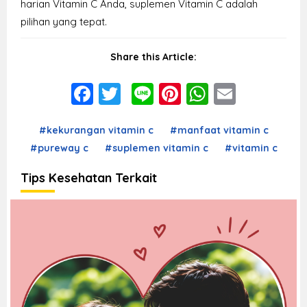
harian Vitamin C Anda, suplemen Vitamin C adalah
pilihan yang tepat.
Share this Article:
Facebook
Twitter
Line
Pinterest
WhatsAp
Email
#kekurangan vitamin c
#manfaat vitamin c
#pureway c
#suplemen vitamin c
#vitamin c
Tips Kesehatan Terkait