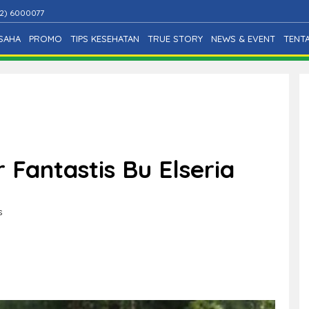
2) 6000077
SAHA
PROMO
TIPS KESEHATAN
TRUE STORY
NEWS & EVENT
TENT
Fantastis Bu Elseria
s