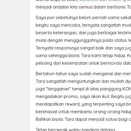
menjadi andalan kita semua dalam berbisnis 
Saya pun sebetulnya belum pernah sama sekali
begitu saya mencoba, ternyata sangatlah mu
beserta keterangan, dan juga berbagai testimo
mulai dengan menggunggahnya pada status WA 
Ternyata responsnya sangat baik dan saya ju
sama sehingga bisnis Tara kami tetap hidup. K
peluang dan kesempatan untuk berinovasi dala
Bertahun-tahun saya sudah mengenal dan menja
Tara sangatlah menguntungkan dan mudah dij
juga “langganan” tampil di atas panggung KON
mengadakan promo, saya akan ikut. Begitu j
mendapatkan reward, yang terpenting saya bi
berkhasiat untuk membantu orang-orang hidup 
Bahkan bisnis Tara dapat menjadi solusi bag
Tetap bergerak walau pandemi datang,