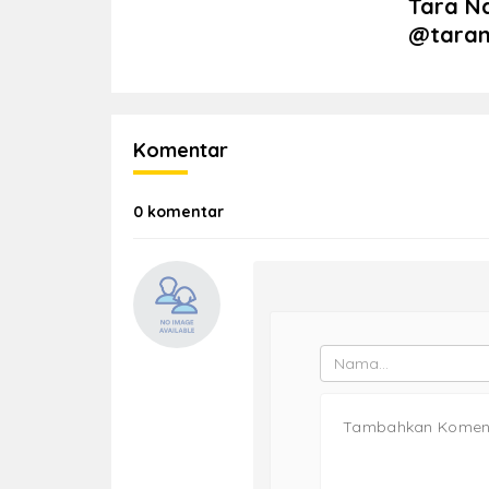
Tara N
@tarana
Komentar
0 komentar