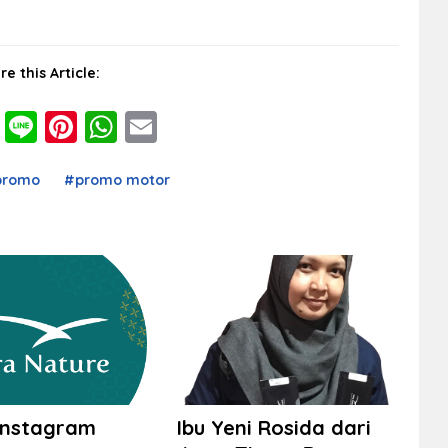
re this Article:
cebook
Twitter
Line
Pinterest
WhatsApp
Email
promo
#promo motor
 Instagram
Ibu Yeni Rosida dari