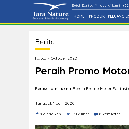
Butuh Bantuan? Hubungi kami
(02
HOME
PRODUK
PELUANG U
Berita
Rabu, 7 Oktober 2020
Peraih Promo Motor 
Berasal dari acara: Peraih Promo Motor Fantasti
Tanggal: 1 Juni 2020
0 dibagikan
1131 dilihat
0 komentar