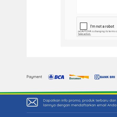
Payment
Dapatkan info promo, produk terbaru dan 
lainnya dengan mendaftarkan email Anda