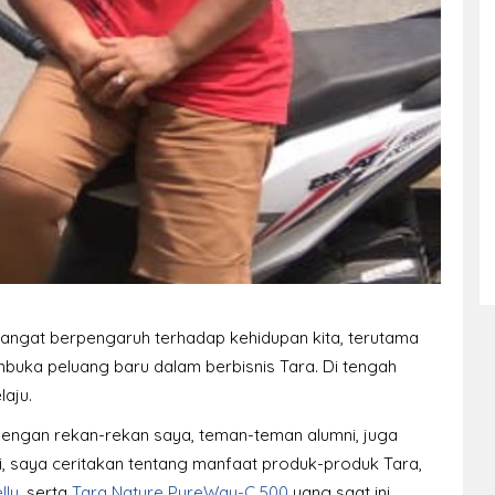
gat berpengaruh terhadap kehidupan kita, terutama
mbuka peluang baru dalam berbisnis Tara. Di tengah
laju.
dengan rekan-rekan saya, teman-teman alumni, juga
mi, saya ceritakan tentang manfaat produk-produk Tara,
lly
, serta
Tara Nature PureWay-C 500
yang saat ini