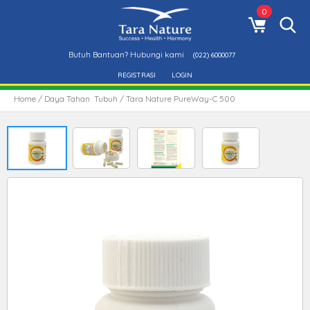
0
Butuh Bantuan? Hubungi kami
(022) 6000077
REGISTRASI
LOGIN
Home
/
Daya Tahan Tubuh
/ Tara Nature PureWay-C 500