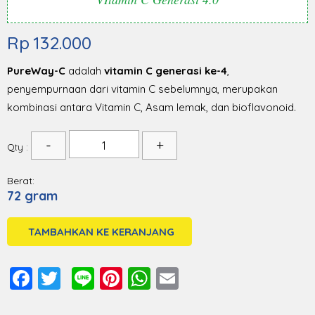
Rp
132.000
PureWay-C
adalah
vitamin C generasi ke-4
,
penyempurnaan dari vitamin C sebelumnya, merupakan
kombinasi antara Vitamin C, Asam lemak, dan bioflavonoid.
Qty :
Berat:
72 gram
TAMBAHKAN KE KERANJANG
Facebook
Twitter
Line
Pinterest
WhatsApp
Email