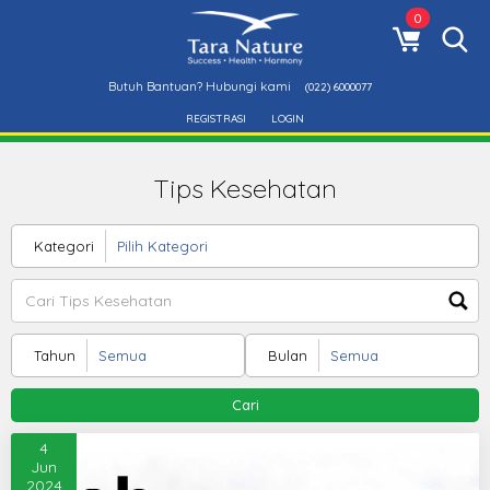
0
Butuh Bantuan? Hubungi kami
(022) 6000077
REGISTRASI
LOGIN
Tips Kesehatan
Kategori
Tahun
Bulan
Cari
4
Jun
2024