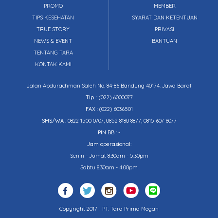
PROMO
MEMBER
TIPS KESEHATAN
SYARAT DAN KETENTUAN
TRUE STORY
PRIVASI
NEWS & EVENT
BANTUAN
TENTANG TARA
KONTAK KAMI
Jalan Abdurachman Saleh No. 84-86 Bandung 40174. Jawa Barat
Tlp.
:
(022) 6000077
FAX
: (022) 6036501
SMS/WA
: 0822 1500 0707, 0852 8180 8877, 0815 607 6077
PIN BB
: -
Jam operasional:
Senin - Jumat 8.30am - 5.30pm
Sabtu 8.30am - 4.00pm
Copyright 2017 - PT. Tara Prima Megah