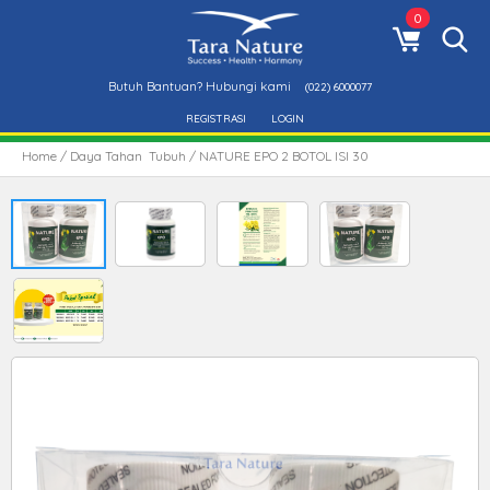
0
Butuh Bantuan? Hubungi kami
(022) 6000077
REGISTRASI
LOGIN
Home
/
Daya Tahan Tubuh
/ NATURE EPO 2 BOTOL ISI 30