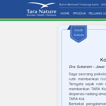
Butuh Bantuan? Hubungi kami
(02
HOME
PRODUK
PELUANG U
Kisah
Sukses
Ko
Dra. Sukarsini – Jawa
Saya seorang psikolo
rutin memberikan
Na
Ternyata sejak rutin
memberikan TARA Kid
dioperasi radang am
TARA Kid.
Berbekal pengalama