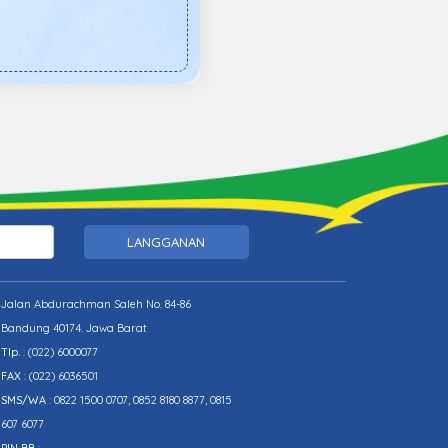
p
LANGGANAN
Jalan Abdurachman Saleh No. 84-86
Bandung 40174. Jawa Barat
Tlp.
:
(022) 6000077
FAX
: (022) 6036501
SMS/WA
: 0822 1500 0707, 0852 8180 8877, 0815
607 6077