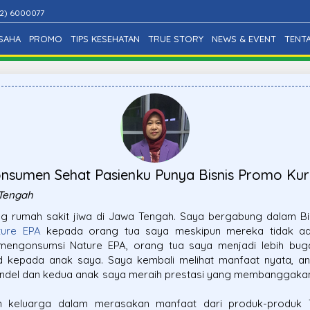
2) 6000077
SAHA
PROMO
TIPS KESEHATAN
TRUE STORY
NEWS & EVENT
TENT
nsumen Sehat Pasienku Punya Bisnis Promo Kur
 Tengah
g rumah sakit jiwa di Jawa Tengah. Saya bergabung dalam Bis
ture EPA
kepada orang tua saya meskipun mereka tidak ada
 mengonsumsi Nature EPA, orang tua saya menjadi lebih bugar
 kepada anak saya. Saya kembali melihat manfaat nyata, ana
andel dan kedua anak saya meraih prestasi yang membanggaka
n keluarga dalam merasakan manfaat dari produk-produk T