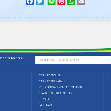
Facebook
Twitter
Line
Pinterest
WhatsAp
Email
berita terbaru
CARA PEMBELIAN
CARA PEMBAYARAN
KEUNTUNGAN MENJADI MEMBER
SYARAT DAN KETENTUAN
PRIVASI
BANTUAN