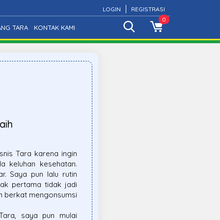
LOGIN
REGISTRASI
0
ANG TARA
KONTAK KAMI
aih
nis Tara karena ingin
 keluhan kesehatan.
. Saya pun lalu rutin
k pertama tidak jadi
n berkat mengonsumsi
ara, saya pun mulai