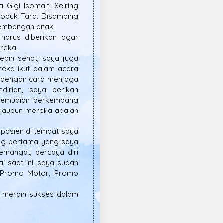
Gigi Isomalt. Seiring
roduk Tara. Disamping
kembangan anak.
harus diberikan agar
reka.
ebih sehat, saya juga
eka ikut dalam acara
i dengan cara menjaga
dirian, saya berikan
kemudian berkembang
alaupun mereka adalah
asien di tempat saya
ang pertama yang saya
emangat, percaya diri
 saat ini, saya sudah
, Promo Motor, Promo
a meraih sukses dalam