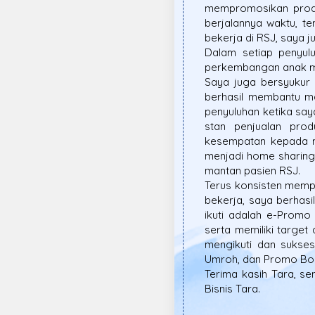
mempromosikan produk
berjalannya waktu, t
bekerja di RSJ, saya
Dalam setiap penyul
perkembangan anak m
Saya juga bersyukur 
berhasil membantu m
penyuluhan ketika sa
stan penjualan prod
kesempatan kepada 
menjadi home sharing
mantan pasien RSJ.
Terus konsisten mem
bekerja, saya berhas
ikuti adalah e-Promo
serta memiliki targe
mengikuti dan sukse
Umroh, dan Promo Bom
Terima kasih Tara, s
Bisnis Tara.