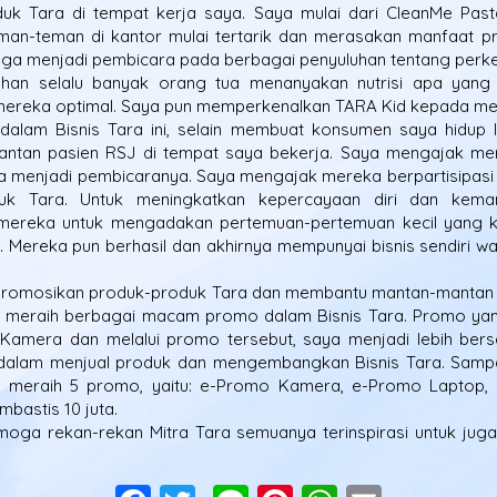
 Tara di tempat kerja saya. Saya mulai dari CleanMe Pasta 
eman-teman di kantor mulai tertarik dan merasakan manfaat p
 juga menjadi pembicara pada berbagai penyuluhan tentang per
uhan selalu banyak orang tua menanyakan nutrisi apa yang 
ereka optimal. Saya pun memperkenalkan TARA Kid kepada me
dalam Bisnis Tara ini, selain membuat konsumen saya hidup l
antan pasien RSJ di tempat saya bekerja. Saya mengajak mer
ya menjadi pembicaranya. Saya mengajak mereka berpartisipas
uk Tara. Untuk meningkatkan kepercayaan diri dan keman
mereka untuk mengadakan pertemuan-pertemuan kecil yang 
. Mereka pun berhasil dan akhirnya mempunyai bisnis sendiri w
promosikan produk-produk Tara dan membantu mantan-mantan p
il meraih berbagai macam promo dalam Bisnis Tara. Promo y
 Kamera dan melalui promo tersebut, saya menjadi lebih bers
t dalam menjual produk dan mengembangkan Bisnis Tara. Sampai
s meraih 5 promo, yaitu: e-Promo Kamera, e-Promo Laptop
bastis 10 juta.
emoga rekan-rekan Mitra Tara semuanya terinspirasi untuk jug